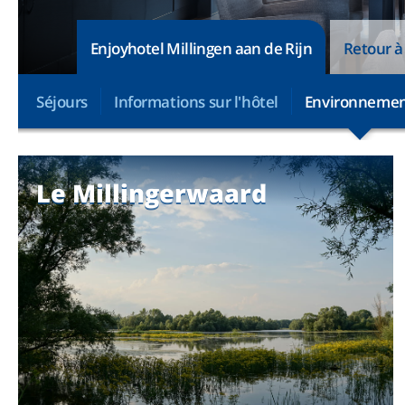
Enjoyhotel Millingen aan de Rijn
Retour à 
Séjours
Informations sur l'hôtel
Environneme
Le Millingerwaard