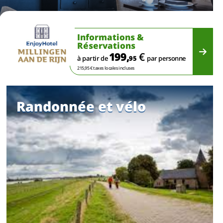
Informations &
Réservations
199,
€
à partir de
95
par personne
215,95 € taxes locales incluses
Randonnée et vélo