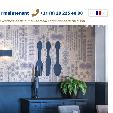
er maintenant
+31 (0) 20 225 48 80
FR
u vendredi de 8h à 21h – samedi et dimanche de 9h à 19h