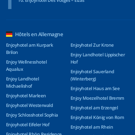
Enjoyhotel Des Vosges – Elzas
Hôtels en Allemagne
Enjoyhotel am Kurpark
Enjoyhotel Zur Krone
Brilon
Enjoy Landhotel Lippischer
Enjoy Wellnesshotel
Hof
Aqualux
Enjoyhotel Sauerland
Enjoy Landhotel
(Winterberg)
Michaelishof
Enjoyhotel Haus am See
Enjoyhotel Marleen
Enjoy Moezelhotel Bremm
Enjoyhotel Westerwald
Enjoyhotel am Erzengel
Enjoy Schlosshotel Sophia
Enjoyhotel König von Rom
Enjoyhotel Eifeler Hof
Enjoyhotel am Rhein
Enjoyhotel Rhön Residence