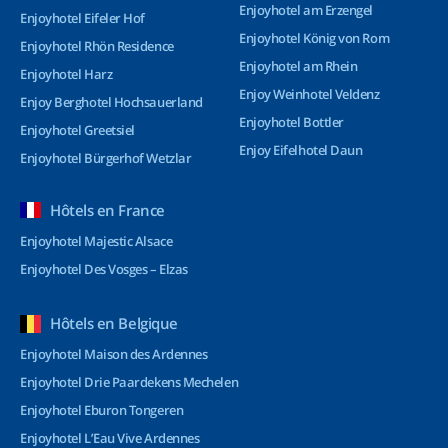
Enjoyhotel am Erzengel
Enjoyhotel Eifeler Hof
Enjoyhotel König von Rom
Enjoyhotel Rhön Residence
Enjoyhotel am Rhein
Enjoyhotel Harz
Enjoy Weinhotel Veldenz
Enjoy Berghotel Hochsauerland
Enjoyhotel Bottler
Enjoyhotel Greetsiel
Enjoy Eifelhotel Daun
Enjoyhotel Bürgerhof Wetzlar
Hôtels en France
Enjoyhotel Majestic Alsace
Enjoyhotel Des Vosges – Elzas
Hôtels en Belgique
Enjoyhotel Maison des Ardennes
Enjoyhotel Drie Paardekens Mechelen
Enjoyhotel Eburon Tongeren
Enjoyhotel L’Eau Vive Ardennes