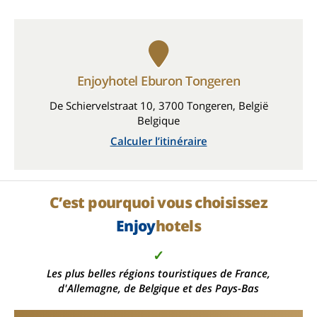
Enjoyhotel Eburon Tongeren
De Schiervelstraat 10, 3700 Tongeren, België
Belgique
Calculer l’itinéraire
C’est pourquoi vous choisissez
Enjoy
hotels
✓
Les plus belles régions touristiques de France,
d'Allemagne, de Belgique et des Pays-Bas