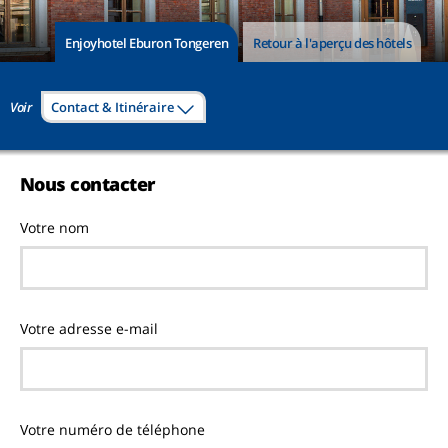
Enjoyhotel Eburon Tongeren
Retour à l'aperçu des hôtels
Voir
Contact & Itinéraire
Nous contacter
Votre nom
Votre adresse e-mail
Votre numéro de téléphone