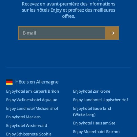
Recevez en avant-première des informations
sur les hôtels Enjoy et profitez des meilleures
offres.
Hôtels en Allemagne
Enjoyhotel am Kurpark Brilon
Enjoyhotel Zur Krone
Enjoy Wellnesshotel Aqualux
Enjoy Landhotel Lippischer Hof
Enjoy Landhotel Michaelishof
Enjoyhotel Sauerland
(Winterberg)
Enjoyhotel Marleen
Enjoyhotel Haus am See
Enjoyhotel Westerwald
Enjoy Moezelhotel Bremm
Enjoy Schlosshotel Sophia