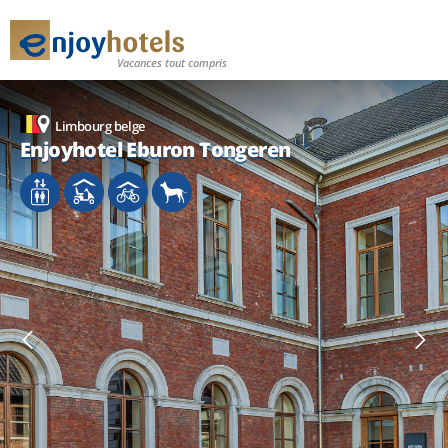
Vacances tout compris
Limbourg belge
Limbourg belge
Limbourg belge
Enjoyhotel Eburon Tongeren
Enjoyhotel Eburon Tongeren
Enjoyhotel Eburon Tongeren