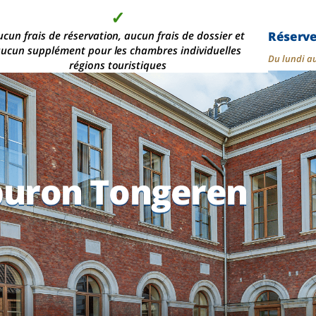
✓
✓
✓
✓
Réserv
s de 2 000 chambres d'hôtel modernes, dans les plus
ucun frais de réservation, aucun frais de dossier et
Aucun acompte n'est
La qualité au
ucun supplément pour les chambres individuelles
meilleur prix
demandé
belles
Du lundi a
régions touristiques
buron Tongeren
buron Tongeren
buron Tongeren