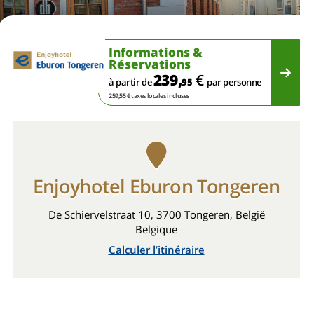
Informations &
Réservations
239,
€
à partir de
95
par personne
259,55 € taxes locales incluses
Enjoyhotel Eburon Tongeren
De Schiervelstraat 10, 3700 Tongeren, België
Belgique
Calculer l’itinéraire