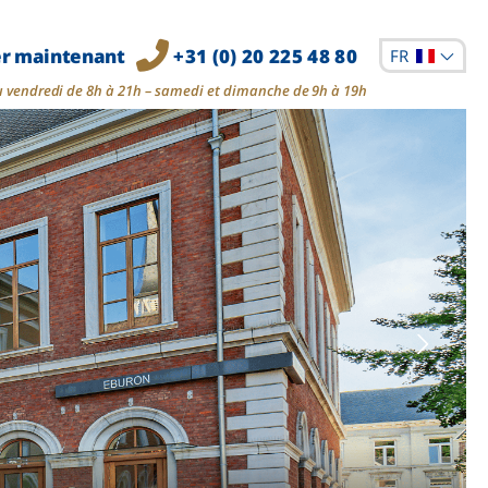
er maintenant
+31 (0) 20 225 48 80
FR
u vendredi de 8h à 21h – samedi et dimanche de 9h à 19h