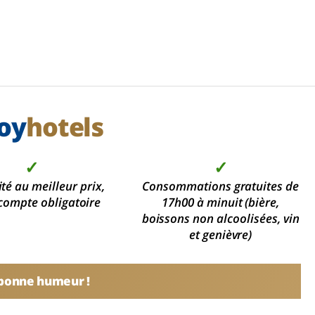
oy
hotels
✓
✓
ité au meilleur prix,
Consommations gratuites de
compte obligatoire
17h00 à minuit (bière,
boissons non alcoolisées, vin
et genièvre)
 bonne humeur !