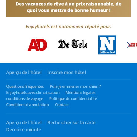
Des vacances de rêve à un prix raisonnable, de
quoi vous mettre de bonne humeur !
Enjoyhotels est notamment réputé pour:
Aperçu de l'hôtel
Inscrire mon hôtel
Questions fréquentes
Puis-je emmener mon chien ?
Enjoyhotels avec climatisation
Mentions légales
conditions de voyage
Politique de confidentialité
Conditions d'annulation
Contact
Aperçu de l'hôtel
Rechercher sur la carte
Dernière minute