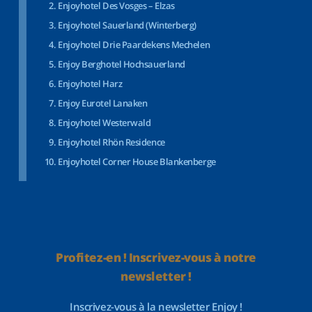
Enjoyhotel Des Vosges – Elzas
Enjoyhotel Sauerland (Winterberg)
Enjoyhotel Drie Paardekens Mechelen
Enjoy Berghotel Hochsauerland
Enjoyhotel Harz
Enjoy Eurotel Lanaken
Enjoyhotel Westerwald
Enjoyhotel Rhön Residence
Enjoyhotel Corner House Blankenberge
Profitez-en ! Inscrivez-vous à notre
newsletter !
Inscrivez-vous à la newsletter Enjoy !