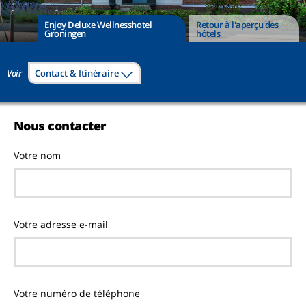
Enjoy Deluxe Wellnesshotel
Retour à l'aperçu des
Groningen
hôtels
Voir
Contact & Itinéraire
Nous contacter
Votre nom
Votre adresse e-mail
Votre numéro de téléphone