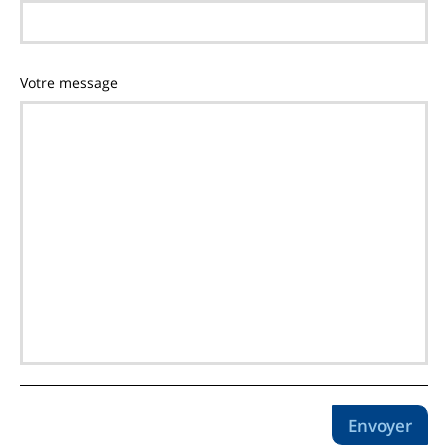
Votre message
Envoyer