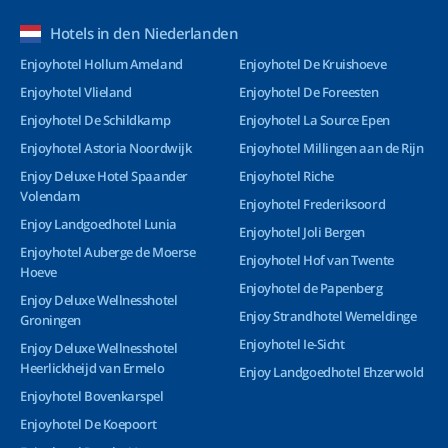
Hotels in den Niederlanden
Enjoyhotel Hollum Ameland
Enjoyhotel De Kruishoeve
Enjoyhotel Vlieland
Enjoyhotel De Foreesten
Enjoyhotel De Schildkamp
Enjoyhotel La Source Epen
Enjoyhotel Astoria Noordwijk
Enjoyhotel Millingen aan de Rijn
Enjoy Deluxe Hotel Spaander
Enjoyhotel Riche
Volendam
Enjoyhotel Frederiksoord
Enjoy Landgoedhotel Lunia
Enjoyhotel Joli Bergen
Enjoyhotel Auberge de Moerse
Enjoyhotel Hof van Twente
Hoeve
Enjoyhotel de Papenberg
Enjoy Deluxe Wellnesshotel
Enjoy Strandhotel Wemeldinge
Groningen
Enjoyhotel Ie-Sicht
Enjoy Deluxe Wellnesshotel
Heerlickheijd van Ermelo
Enjoy Landgoedhotel Ehzerwold
Enjoyhotel Bovenkarspel
Enjoyhotel De Koepoort