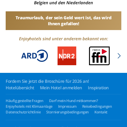
Belgien und den Niederlanden
Traumurlaub, der sein Geld wert ist, das wird
Ihnen gefallen!
Enjoyhotels sind unter anderem bekannt von:
Fordern Sie jetzt die Broschüre für 2026 an!
Hotelübersicht
Mein Hotel anmelden
Inspiration
Häufig gestellte Fragen
Darf mein Hund mitkommen?
Enjoyhotels mit Klimaanlage
Impressum
Reisebedingungen
Datenschutzrichtlinie
Stornierungsbedingungen
Kontakt