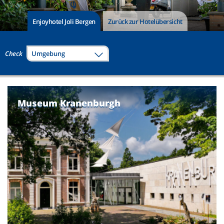
Enjoyhotel Joli Bergen
Zurück zur Hotelübersicht
Check
Umgebung
Museum Kranenburgh