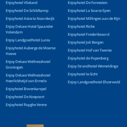
Enjoyhotel Vlieland
Enjoyhotel De Foreesten
Enjoyhotel De Schildkamp
Enjoyhotel La Source Epen
Enjoyhotel Astoria Noordwijk
Enjoyhotel Millingen aan de Rijn
Enjoy Deluxe Hotel Spaander
Enjoyhotel Riche
Volendam
Enjoyhotel Frederiksoord
Enjoy Landgoedhotel Lunia
Enjoyhotel Joli Bergen
Enjoyhotel Auberge de Moerse
Enjoyhotel Hof van Twente
Hoeve
Enjoyhotel de Papenberg
Enjoy Deluxe Wellnesshotel
Enjoy Strandhotel Wemeldinge
Groningen
Enjoyhotel Ie-Sicht
Enjoy Deluxe Wellnesshotel
Heerlickheijd van Ermelo
Enjoy Landgoedhotel Ehzerwold
Enjoyhotel Bovenkarspel
Enjoyhotel De Koepoort
Enjoyhotel Ruyghe Venne