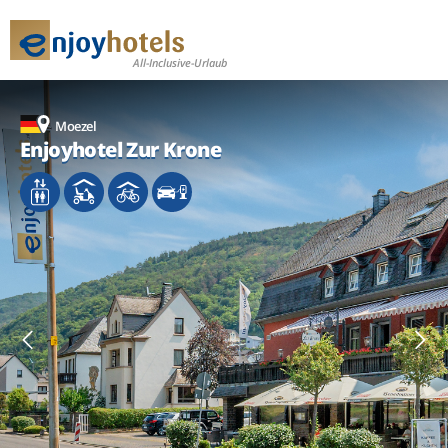
All-Inclusive-Urlaub
Moezel
Moezel
Moezel
Moezel
Enjoyhotel Zur Krone
Enjoyhotel Zur Krone
Enjoyhotel Zur Krone
Enjoyhotel Zur Krone