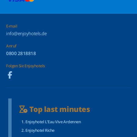
E-mail
info@enjoyhotels.de
Anruf
0800 2818818
Folgen Sie Enjoyhotels
Top last minutes
Enjoyhotel L’Eau Vive Ardennen
Enjoyhotel Riche