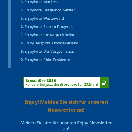
Enjoyhotel Marleen
Enjoyhotel Bürgerhof Wetzlar
Enjoyhotel Westerwald
Enjoyhotel Eburon Tongeren
Enjoyhotel am Kurpark Brilon
Enjoy Berghotel Hochsauerland
Enjoyhotel Des Vosges – Elzas
Enjoyhotel Rhön Residence
Broschüre 2026
Fordern Sie jetzt die Broschüre für 2026 an!
Enjoy! Melden Sie sich für unseren
Newsletter an!
Melden Sie sich für unseren Enjoy-Newsletter
an!