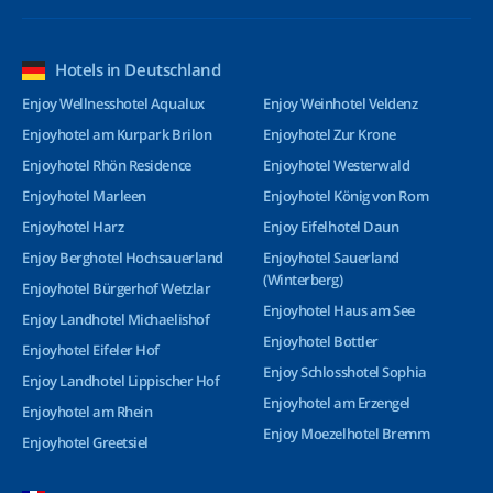
Hotels in Deutschland
Enjoy Wellnesshotel Aqualux
Enjoy Weinhotel Veldenz
Enjoyhotel am Kurpark Brilon
Enjoyhotel Zur Krone
Enjoyhotel Rhön Residence
Enjoyhotel Westerwald
Enjoyhotel Marleen
Enjoyhotel König von Rom
Enjoyhotel Harz
Enjoy Eifelhotel Daun
Enjoy Berghotel Hochsauerland
Enjoyhotel Sauerland
(Winterberg)
Enjoyhotel Bürgerhof Wetzlar
Enjoyhotel Haus am See
Enjoy Landhotel Michaelishof
Enjoyhotel Bottler
Enjoyhotel Eifeler Hof
Enjoy Schlosshotel Sophia
Enjoy Landhotel Lippischer Hof
Enjoyhotel am Erzengel
Enjoyhotel am Rhein
Enjoy Moezelhotel Bremm
Enjoyhotel Greetsiel