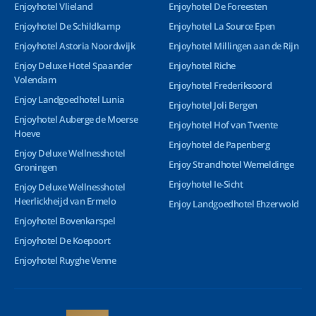
Enjoyhotel Vlieland
Enjoyhotel De Foreesten
Enjoyhotel De Schildkamp
Enjoyhotel La Source Epen
Enjoyhotel Astoria Noordwijk
Enjoyhotel Millingen aan de Rijn
Enjoy Deluxe Hotel Spaander
Enjoyhotel Riche
Volendam
Enjoyhotel Frederiksoord
Enjoy Landgoedhotel Lunia
Enjoyhotel Joli Bergen
Enjoyhotel Auberge de Moerse
Enjoyhotel Hof van Twente
Hoeve
Enjoyhotel de Papenberg
Enjoy Deluxe Wellnesshotel
Enjoy Strandhotel Wemeldinge
Groningen
Enjoyhotel Ie-Sicht
Enjoy Deluxe Wellnesshotel
Heerlickheijd van Ermelo
Enjoy Landgoedhotel Ehzerwold
Enjoyhotel Bovenkarspel
Enjoyhotel De Koepoort
Enjoyhotel Ruyghe Venne