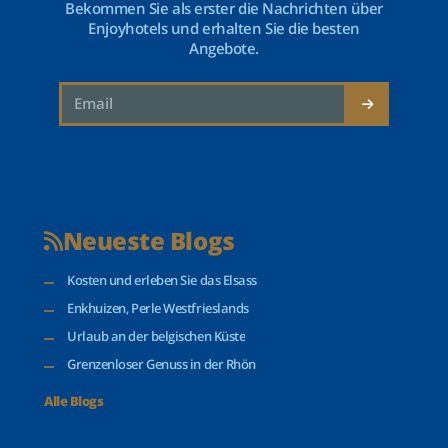
Bekommen Sie als erster die Nachrichten über
Enjoyhotels und erhalten Sie die besten
Angebote.
Neueste Blogs
Kosten und erleben Sie das Elsass
Enkhuizen, Perle Westfrieslands
Urlaub an der belgischen Küste
Grenzenloser Genuss in der Rhön
Alle Blogs