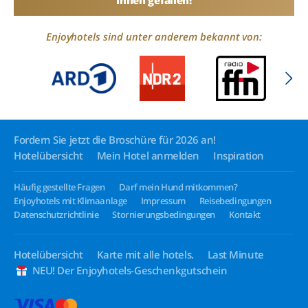
Ihnen gefallen!
Enjoyhotels sind unter anderem bekannt von:
Fordern Sie jetzt die Broschüre für 2026 an!
Hotelübersicht
Mein Hotel anmelden
Inspiration
Häufig gestellte Fragen
Darf mein Hund mitkommen?
Enjoyhotels mit Klimaanlage
Impressum
Reisebedingungen
Datenschutzrichtlinie
Stornierungsbedingungen
Kontakt
Hotelübersicht
Karte mit alle hotels.
Last Minute
NEU! Der Enjoyhotels-Geschenkgutschein