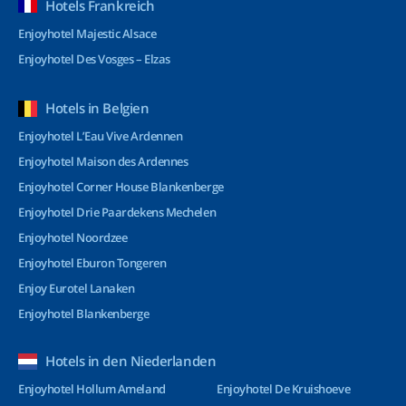
Hotels Frankreich
Enjoyhotel Majestic Alsace
Enjoyhotel Des Vosges – Elzas
Hotels in Belgien
Enjoyhotel L’Eau Vive Ardennen
Enjoyhotel Maison des Ardennes
Enjoyhotel Corner House Blankenberge
Enjoyhotel Drie Paardekens Mechelen
Enjoyhotel Noordzee
Enjoyhotel Eburon Tongeren
Enjoy Eurotel Lanaken
Enjoyhotel Blankenberge
Hotels in den Niederlanden
Enjoyhotel Hollum Ameland
Enjoyhotel De Kruishoeve