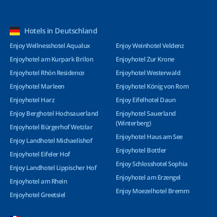
Hotels in Deutschland
Enjoy Wellnesshotel Aqualux
Enjoy Weinhotel Veldenz
Enjoyhotel am Kurpark Brilon
Enjoyhotel Zur Krone
Enjoyhotel Rhön Residence
Enjoyhotel Westerwald
Enjoyhotel Marleen
Enjoyhotel König von Rom
Enjoyhotel Harz
Enjoy Eifelhotel Daun
Enjoy Berghotel Hochsauerland
Enjoyhotel Sauerland
(Winterberg)
Enjoyhotel Bürgerhof Wetzlar
Enjoyhotel Haus am See
Enjoy Landhotel Michaelishof
Enjoyhotel Bottler
Enjoyhotel Eifeler Hof
Enjoy Schlosshotel Sophia
Enjoy Landhotel Lippischer Hof
Enjoyhotel am Erzengel
Enjoyhotel am Rhein
Enjoy Moezelhotel Bremm
Enjoyhotel Greetsiel