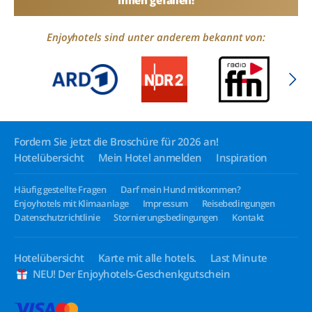
Ihnen gefallen!
Enjoyhotels sind unter anderem bekannt von:
Fordern Sie jetzt die Broschüre für 2026 an!
Hotelübersicht
Mein Hotel anmelden
Inspiration
Häufig gestellte Fragen
Darf mein Hund mitkommen?
Enjoyhotels mit Klimaanlage
Impressum
Reisebedingungen
Datenschutzrichtlinie
Stornierungsbedingungen
Kontakt
Hotelübersicht
Karte mit alle hotels.
Last Minute
NEU! Der Enjoyhotels-Geschenkgutschein