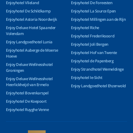
Enjoyhotel Vlieland
Enjoyhotel De Foreesten
Enjoyhotel De Schildkamp
Enjoyhotel La Source Epen
Enjoyhotel Astoria Noordwijk
Enjoyhotel Millingen aan de Rijn
Enjoy Deluxe Hotel Spaander
Enjoyhotel Riche
Volendam
Enjoyhotel Frederiksoord
Enjoy Landgoedhotel Lunia
Enjoyhotel Joli Bergen
Enjoyhotel Auberge de Moerse
Enjoyhotel Hof van Twente
Hoeve
Enjoyhotel de Papenberg
Enjoy Deluxe Wellnesshotel
Enjoy Strandhotel Wemeldinge
Groningen
Enjoyhotel Ie-Sicht
Enjoy Deluxe Wellnesshotel
Heerlickheijd van Ermelo
Enjoy Landgoedhotel Ehzerwold
Enjoyhotel Bovenkarspel
Enjoyhotel De Koepoort
Enjoyhotel Ruyghe Venne