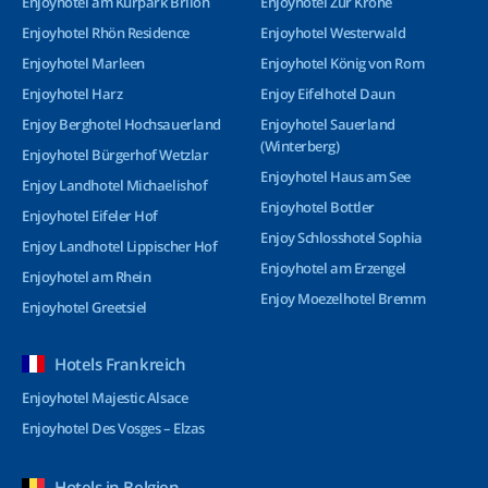
Enjoyhotel am Kurpark Brilon
Enjoyhotel Zur Krone
Enjoyhotel Rhön Residence
Enjoyhotel Westerwald
Enjoyhotel Marleen
Enjoyhotel König von Rom
Enjoyhotel Harz
Enjoy Eifelhotel Daun
Enjoy Berghotel Hochsauerland
Enjoyhotel Sauerland
(Winterberg)
Enjoyhotel Bürgerhof Wetzlar
Enjoyhotel Haus am See
Enjoy Landhotel Michaelishof
Enjoyhotel Bottler
Enjoyhotel Eifeler Hof
Enjoy Schlosshotel Sophia
Enjoy Landhotel Lippischer Hof
Enjoyhotel am Erzengel
Enjoyhotel am Rhein
Enjoy Moezelhotel Bremm
Enjoyhotel Greetsiel
Hotels Frankreich
Enjoyhotel Majestic Alsace
Enjoyhotel Des Vosges – Elzas
Hotels in Belgien