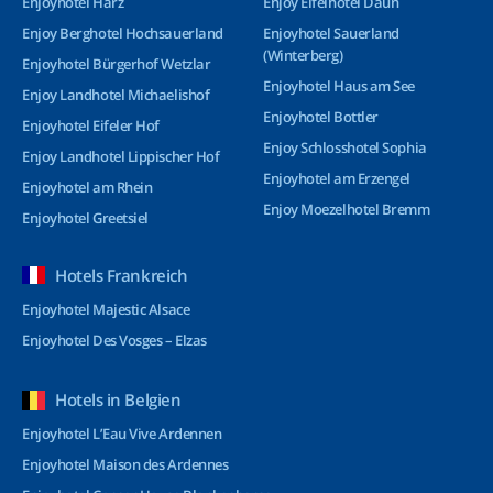
Enjoyhotel Harz
Enjoy Eifelhotel Daun
Enjoy Berghotel Hochsauerland
Enjoyhotel Sauerland
(Winterberg)
Enjoyhotel Bürgerhof Wetzlar
Enjoyhotel Haus am See
Enjoy Landhotel Michaelishof
Enjoyhotel Bottler
Enjoyhotel Eifeler Hof
Enjoy Schlosshotel Sophia
Enjoy Landhotel Lippischer Hof
Enjoyhotel am Erzengel
Enjoyhotel am Rhein
Enjoy Moezelhotel Bremm
Enjoyhotel Greetsiel
Hotels Frankreich
Enjoyhotel Majestic Alsace
Enjoyhotel Des Vosges – Elzas
Hotels in Belgien
Enjoyhotel L’Eau Vive Ardennen
Enjoyhotel Maison des Ardennes