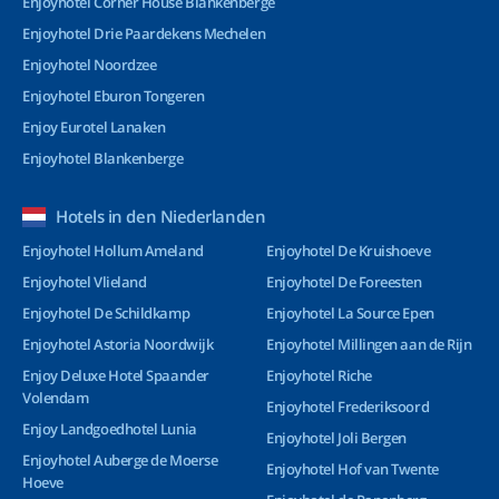
Enjoyhotel Corner House Blankenberge
Enjoyhotel Drie Paardekens Mechelen
Enjoyhotel Noordzee
Enjoyhotel Eburon Tongeren
Enjoy Eurotel Lanaken
Enjoyhotel Blankenberge
Hotels in den Niederlanden
Enjoyhotel Hollum Ameland
Enjoyhotel De Kruishoeve
Enjoyhotel Vlieland
Enjoyhotel De Foreesten
Enjoyhotel De Schildkamp
Enjoyhotel La Source Epen
Enjoyhotel Astoria Noordwijk
Enjoyhotel Millingen aan de Rijn
Enjoy Deluxe Hotel Spaander
Enjoyhotel Riche
Volendam
Enjoyhotel Frederiksoord
Enjoy Landgoedhotel Lunia
Enjoyhotel Joli Bergen
Enjoyhotel Auberge de Moerse
Enjoyhotel Hof van Twente
Hoeve