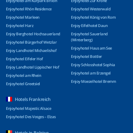
Enjoyhotel am Kurpark Brilon
Enjoyhotel Zur Krone
Enjoyhotel Rhön Residence
Enjoyhotel Westerwald
Enjoyhotel Marleen
Enjoyhotel König von Rom
Enjoyhotel Harz
Enjoy Eifelhotel Daun
Enjoy Berghotel Hochsauerland
Enjoyhotel Sauerland
(Winterberg)
Enjoyhotel Bürgerhof Wetzlar
Enjoyhotel Haus am See
Enjoy Landhotel Michaelishof
Enjoyhotel Bottler
Enjoyhotel Eifeler Hof
Enjoy Schlosshotel Sophia
Enjoy Landhotel Lippischer Hof
Enjoyhotel am Erzengel
Enjoyhotel am Rhein
Enjoy Moezelhotel Bremm
Enjoyhotel Greetsiel
Hotels Frankreich
Enjoyhotel Majestic Alsace
Enjoyhotel Des Vosges – Elzas
Hotels in Belgien