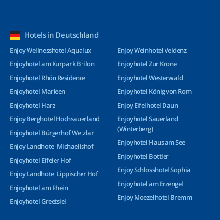
Hotels in Deutschland
Enjoy Wellnesshotel Aqualux
Enjoy Weinhotel Veldenz
Enjoyhotel am Kurpark Brilon
Enjoyhotel Zur Krone
Enjoyhotel Rhön Residence
Enjoyhotel Westerwald
Enjoyhotel Marleen
Enjoyhotel König von Rom
Enjoyhotel Harz
Enjoy Eifelhotel Daun
Enjoy Berghotel Hochsauerland
Enjoyhotel Sauerland
(Winterberg)
Enjoyhotel Bürgerhof Wetzlar
Enjoyhotel Haus am See
Enjoy Landhotel Michaelishof
Enjoyhotel Bottler
Enjoyhotel Eifeler Hof
Enjoy Schlosshotel Sophia
Enjoy Landhotel Lippischer Hof
Enjoyhotel am Erzengel
Enjoyhotel am Rhein
Enjoy Moezelhotel Bremm
Enjoyhotel Greetsiel