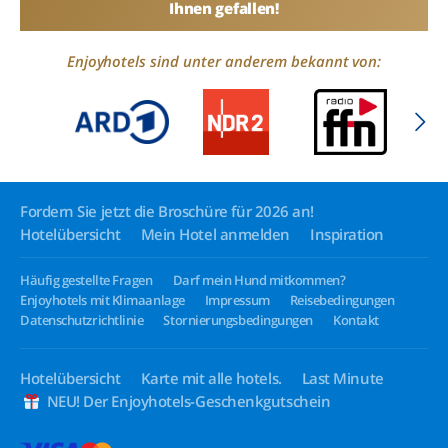
Ihnen gefallen!
Enjoyhotels sind unter anderem bekannt von:
Fordern Sie jetzt die Broschüre für 2026 an!
Hotelübersicht
Mein Hotel anmelden
Inspiration
Häufig gestellte Fragen
Darf mein Hund mitkommen?
Enjoyhotels mit Klimaanlage
Impressum
Reisebedingungen
Datenschutzrichtlinie
Stornierungsbedingungen
Kontakt
Hotelübersicht
Karte mit alle hotels.
Last Minute
NEU! Der Enjoyhotels-Geschenkgutschein