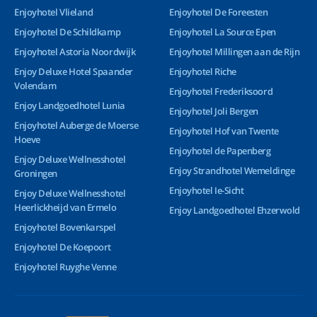
Enjoyhotel Vlieland
Enjoyhotel De Foreesten
Enjoyhotel De Schildkamp
Enjoyhotel La Source Epen
Enjoyhotel Astoria Noordwijk
Enjoyhotel Millingen aan de Rijn
Enjoy Deluxe Hotel Spaander
Enjoyhotel Riche
Volendam
Enjoyhotel Frederiksoord
Enjoy Landgoedhotel Lunia
Enjoyhotel Joli Bergen
Enjoyhotel Auberge de Moerse
Enjoyhotel Hof van Twente
Hoeve
Enjoyhotel de Papenberg
Enjoy Deluxe Wellnesshotel
Enjoy Strandhotel Wemeldinge
Groningen
Enjoyhotel Ie-Sicht
Enjoy Deluxe Wellnesshotel
Heerlickheijd van Ermelo
Enjoy Landgoedhotel Ehzerwold
Enjoyhotel Bovenkarspel
Enjoyhotel De Koepoort
Enjoyhotel Ruyghe Venne