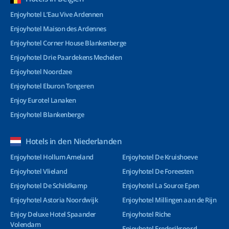
Enjoyhotel L’Eau Vive Ardennen
Enjoyhotel Maison des Ardennes
Enjoyhotel Corner House Blankenberge
Enjoyhotel Drie Paardekens Mechelen
Enjoyhotel Noordzee
Enjoyhotel Eburon Tongeren
Enjoy Eurotel Lanaken
Enjoyhotel Blankenberge
Hotels in den Niederlanden
Enjoyhotel Hollum Ameland
Enjoyhotel De Kruishoeve
Enjoyhotel Vlieland
Enjoyhotel De Foreesten
Enjoyhotel De Schildkamp
Enjoyhotel La Source Epen
Enjoyhotel Astoria Noordwijk
Enjoyhotel Millingen aan de Rijn
Enjoy Deluxe Hotel Spaander
Enjoyhotel Riche
Volendam
Enjoyhotel Frederiksoord