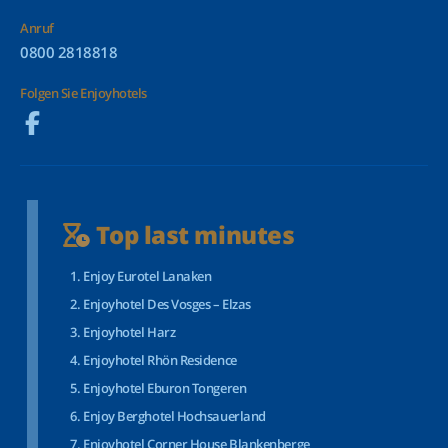
Anruf
0800 2818818
Folgen Sie Enjoyhotels
Top last minutes
Enjoy Eurotel Lanaken
Enjoyhotel Des Vosges – Elzas
Enjoyhotel Harz
Enjoyhotel Rhön Residence
Enjoyhotel Eburon Tongeren
Enjoy Berghotel Hochsauerland
Enjoyhotel Corner House Blankenberge