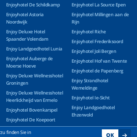
Enjoyhotel De Schildkamp
Enjoyhotel La Source Epen
Enjoyhotel Astoria
Enjoyhotel Millingen aan de
Noordwijk
Rijn
Enjoy Deluxe Hotel
Enjoyhotel Riche
Spaander Volendam
Enjoyhotel Frederiksoord
Enjoy Landgoedhotel Lunia
Enjoyhotel Joli Bergen
Enjoyhotel Auberge de
Enjoyhotel Hof van Twente
Moerse Hoeve
Enjoyhotel de Papenberg
Enjoy Deluxe Wellnesshotel
Enjoy Strandhotel
Groningen
Wemeldinge
Enjoy Deluxe Wellnesshotel
Enjoyhotel Ie-Sicht
Heerlickheijd van Ermelo
Enjoy Landgoedhotel
Enjoyhotel Bovenkarspel
Ehzerwold
Enjoyhotel De Koepoort
Enjoyhotel Ruyghe Venne
u finden Sie in
OK