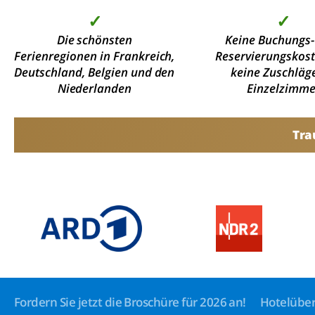
✓
✓
Die schönsten
Keine Buchungs-
Ferienregionen in Frankreich,
Reservierungskos
Deutschland, Belgien und den
keine Zuschläge
Niederlanden
Einzelzimme
Tra
Fordern Sie jetzt die Broschüre für 2026 an!
Hotelüber