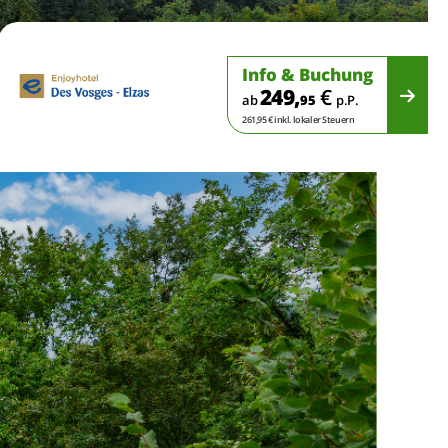
Info & Buchung
249,
€
ab
95
p.P.
261,95 € inkl. lokaler Steuern