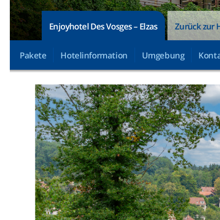
Enjoyhotel Des Vosges – Elzas
Zurück zur 
Pakete
Hotelinformation
Umgebung
Konta