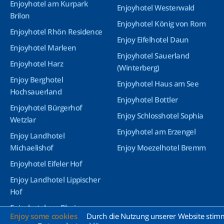
Enjoyhotel am Kurpark
Enjoyhotel Westerwald
Brilon
Enjoyhotel König von Rom
Enjoyhotel Rhön Residence
Enjoy Eifelhotel Daun
Enjoyhotel Marleen
Enjoyhotel Sauerland
Enjoyhotel Harz
(Winterberg)
Enjoy Berghotel
Enjoyhotel Haus am See
Hochsauerland
Enjoyhotel Bottler
Enjoyhotel Bürgerhof
Enjoy Schlosshotel Sophia
Wetzlar
Enjoyhotel am Erzengel
Enjoy Landhotel
Michaelishof
Enjoy Moezelhotel Bremm
Enjoyhotel Eifeler Hof
Enjoy Landhotel Lippischer
Hof
Enjoyhotel am Rhein
Enjoy some cookies
Durch die Nutzung unserer Website stimme
Enjoyhotel Greetsiel