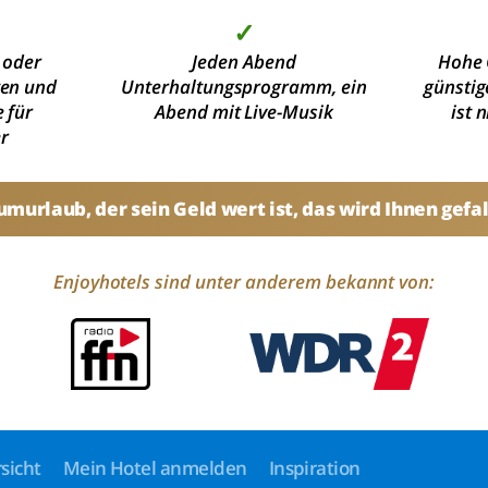
✓
 oder
Jeden Abend
Hohe 
ten und
Unterhaltungsprogramm, ein
günstig
 für
Abend mit Live-Musik
ist 
r
umurlaub, der sein Geld wert ist, das wird Ihnen gefal
Enjoyhotels sind unter anderem bekannt von:
sicht
Mein Hotel anmelden
Inspiration