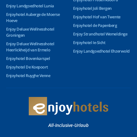
Enjoy Landgoedhotel Lunia
Enjoyhotel Joli Bergen
Enjoyhotel Auberge de Moerse
Enjoyhotel Hof van Twente
Hoeve
Enjoyhotel de Papenberg
Enjoy Deluxe Wellnesshotel
Enjoy Strandhotel Wemeldinge
Groningen
Enjoyhotel Ie-Sicht
Enjoy Deluxe Wellnesshotel
Heerlickheijd van Ermelo
Enjoy Landgoedhotel Ehzerwold
Enjoyhotel Bovenkarspel
Enjoyhotel De Koepoort
Enjoyhotel Ruyghe Venne
All-Inclusive-Urlaub