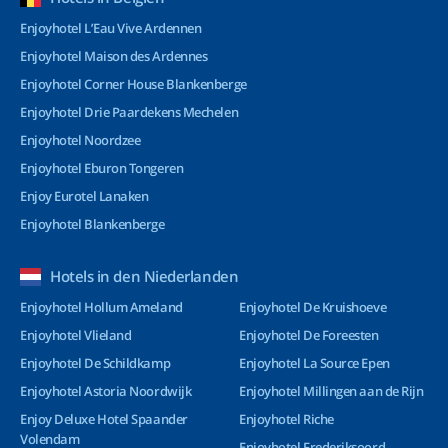
Enjoyhotel L’Eau Vive Ardennen
Enjoyhotel Maison des Ardennes
Enjoyhotel Corner House Blankenberge
Enjoyhotel Drie Paardekens Mechelen
Enjoyhotel Noordzee
Enjoyhotel Eburon Tongeren
Enjoy Eurotel Lanaken
Enjoyhotel Blankenberge
Hotels in den Niederlanden
Enjoyhotel Hollum Ameland
Enjoyhotel De Kruishoeve
Enjoyhotel Vlieland
Enjoyhotel De Foreesten
Enjoyhotel De Schildkamp
Enjoyhotel La Source Epen
Enjoyhotel Astoria Noordwijk
Enjoyhotel Millingen aan de Rijn
Enjoy Deluxe Hotel Spaander
Enjoyhotel Riche
Volendam
Enjoyhotel Frederiksoord