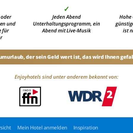
✓
 oder
Jeden Abend
Hohe 
ten und
Unterhaltungsprogramm, ein
günstig
 für
Abend mit Live-Musik
ist 
r
umurlaub, der sein Geld wert ist, das wird Ihnen gefal
Enjoyhotels sind unter anderem bekannt von:
sicht
Mein Hotel anmelden
Inspiration