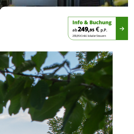
Info & Buchung
249,
€
ab
95
p.P.
255,95 € inkl. lokaler Steuern