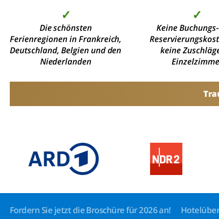
✓
✓
Die schönsten
Keine Buchungs-
Ferienregionen in Frankreich,
Reservierungskos
Deutschland, Belgien und den
keine Zuschläge
Niederlanden
Einzelzimme
Tra
Fordern Sie jetzt die Broschüre für 2026 an!
Hotelüber