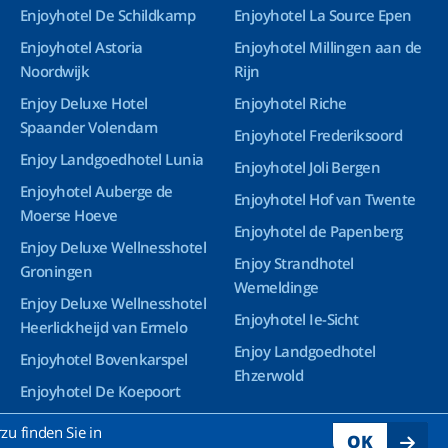
Enjoyhotel De Schildkamp
Enjoyhotel La Source Epen
Enjoyhotel Astoria
Enjoyhotel Millingen aan de
Noordwijk
Rijn
Enjoy Deluxe Hotel
Enjoyhotel Riche
Spaander Volendam
Enjoyhotel Frederiksoord
Enjoy Landgoedhotel Lunia
Enjoyhotel Joli Bergen
Enjoyhotel Auberge de
Enjoyhotel Hof van Twente
Moerse Hoeve
Enjoyhotel de Papenberg
Enjoy Deluxe Wellnesshotel
Enjoy Strandhotel
Groningen
Wemeldinge
Enjoy Deluxe Wellnesshotel
Enjoyhotel Ie-Sicht
Heerlickheijd van Ermelo
Enjoy Landgoedhotel
Enjoyhotel Bovenkarspel
Ehzerwold
Enjoyhotel De Koepoort
Enjoyhotel Ruyghe Venne
u finden Sie in
OK