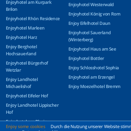
Enjoyhotel am Kurpark
Enjoyhotel Westerwald
Brilon
Enjoyhotel König von Rom
Enjoyhotel Rhön Residence
Enjoy Eifelhotel Daun
Enjoyhotel Marleen
Enjoyhotel Sauerland
Enjoyhotel Harz
(Winterberg)
Enjoy Berghotel
Enjoyhotel Haus am See
Hochsauerland
Enjoyhotel Bottler
Enjoyhotel Bürgerhof
Enjoy Schlosshotel Sophia
Wetzlar
Enjoyhotel am Erzengel
Enjoy Landhotel
Michaelishof
Enjoy Moezelhotel Bremm
Enjoyhotel Eifeler Hof
Enjoy Landhotel Lippischer
Hof
Enjoyhotel am Rhein
Enjoy some cookies
Durch die Nutzung unserer Website stimme
Enjoyhotel Greetsiel