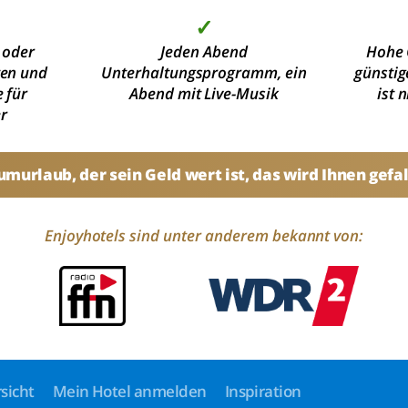
✓
 oder
Jeden Abend
Hohe 
ten und
Unterhaltungsprogramm, ein
günstig
 für
Abend mit Live-Musik
ist 
r
umurlaub, der sein Geld wert ist, das wird Ihnen gefal
Enjoyhotels sind unter anderem bekannt von:
sicht
Mein Hotel anmelden
Inspiration