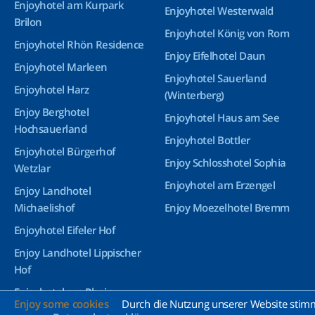
Enjoyhotel am Kurpark
Enjoyhotel Westerwald
Brilon
Enjoyhotel König von Rom
Enjoyhotel Rhön Residence
Enjoy Eifelhotel Daun
Enjoyhotel Marleen
Enjoyhotel Sauerland
Enjoyhotel Harz
(Winterberg)
Enjoy Berghotel
Enjoyhotel Haus am See
Hochsauerland
Enjoyhotel Bottler
Enjoyhotel Bürgerhof
Enjoy Schlosshotel Sophia
Wetzlar
Enjoyhotel am Erzengel
Enjoy Landhotel
Michaelishof
Enjoy Moezelhotel Bremm
Enjoyhotel Eifeler Hof
Enjoy Landhotel Lippischer
Hof
Enjoyhotel am Rhein
Enjoy some cookies
Durch die Nutzung unserer Website stimme
Enjoyhotel Greetsiel