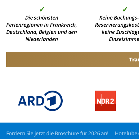
✓
✓
Die schönsten
Keine Buchungs-
Ferienregionen in Frankreich,
Reservierungskos
Deutschland, Belgien und den
keine Zuschläge
Niederlanden
Einzelzimme
Tra
Fordern Sie jetzt die Broschüre für 2026 an!
Hotelüber