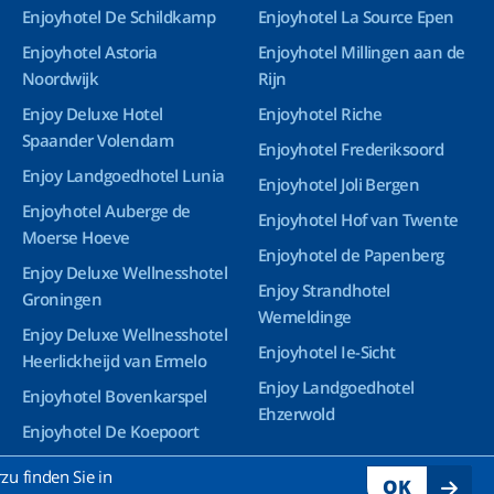
Enjoyhotel De Schildkamp
Enjoyhotel La Source Epen
Enjoyhotel Astoria
Enjoyhotel Millingen aan de
Noordwijk
Rijn
Enjoy Deluxe Hotel
Enjoyhotel Riche
Spaander Volendam
Enjoyhotel Frederiksoord
Enjoy Landgoedhotel Lunia
Enjoyhotel Joli Bergen
Enjoyhotel Auberge de
Enjoyhotel Hof van Twente
Moerse Hoeve
Enjoyhotel de Papenberg
Enjoy Deluxe Wellnesshotel
Enjoy Strandhotel
Groningen
Wemeldinge
Enjoy Deluxe Wellnesshotel
Enjoyhotel Ie-Sicht
Heerlickheijd van Ermelo
Enjoy Landgoedhotel
Enjoyhotel Bovenkarspel
Ehzerwold
Enjoyhotel De Koepoort
Enjoyhotel Ruyghe Venne
u finden Sie in
OK