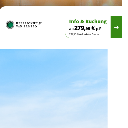
Info & Buchung
279,
€
ab
95
p.P.
299,55 € inkl. lokaler Steuern