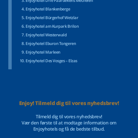
Enjoyhotel Drie Paardekens Mechelen
Enjoyhotel Blankenberge
Enjoyhotel Bürgerhof Wetzlar
Enjoyhotel am Kurpark Brilon
Enjoyhotel Westerwald
Enjoyhotel Eburon Tongeren
Enjoyhotel Marleen
Enjoyhotel Des Vosges – Elzas
Enjoy! Tilmeld dig til vores nyhedsbrev!
Tilmeld dig til vores nyhedsbrev!
Vær den første til at modtage information om
Enjoyhotels og få de bedste tilbud.