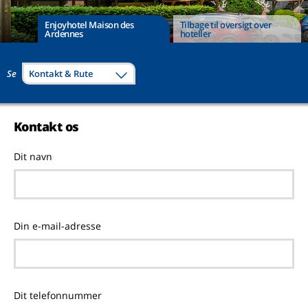
Enjoyhotel Maison des
Tilbage til oversigt over
Ardennes
hoteller
Se
Kontakt & Rute
Kontakt os
Dit navn
Din e-mail-adresse
Dit telefonnummer