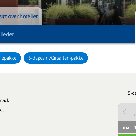
sigt over hoteller
illeder
ulepakke
5-dages nytårsaften-pakke
5-d
snack
et
ma