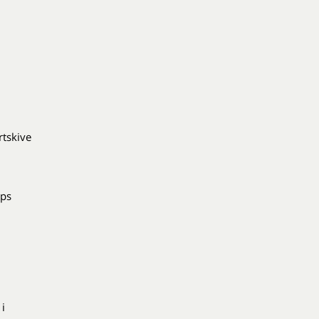
tskive
ips
i