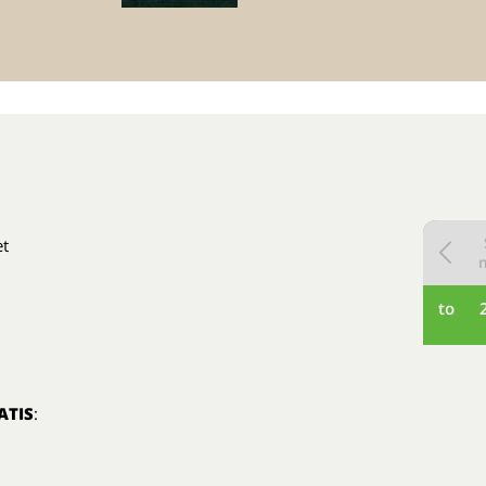
et
to
ATIS
: