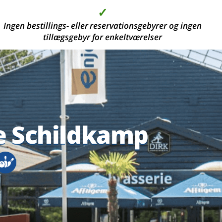
✓
✓
✓
✓
Ingen bestillings- eller reservationsgebyrer og ingen
2000 moderne hotelværelser, i de smukkeste
Høj kvalitet til den bedste pris
Depositum er ikke påkrævet
tillægsgebyr for enkeltværelser
ferieområder
e Schildkamp
e Schildkamp
e Schildkamp
e Schildkamp