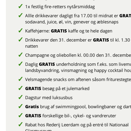
1x festlig fire-retters nytårsmiddag
Allle drikkevarer dagligt fra 17.00 til midnat er
GRAT
sodavand, juice, øl, vin, genever og æblesnaps
Kaffehjørne:
GRATIS
kaffe og te hele dagen
Drikkevarer den 31. december er
GRATIS
til kl. 1.3
natten
Champagne og oliebollen kl. 00.00 den 31. decembe
Daglig
GRATIS
underholdning som f.eks. som livemu
landsbyvandring, vinsmagning og happy cocktail hou
Velsmagende snacks om aftenen såsom friturestegte
GRATIS
besøg på et julemarked
Dagstur med luksusbus
Gratis
brug af swimmingpool, bowlingbaner og dart
GRATIS
forskellige bil-, cykel- og vandreruter
Rabat
hos Rederij Leerdam og på entré til Nationaal
Glasmuseum