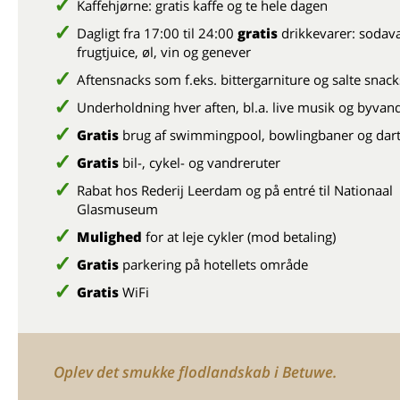
Kaffehjørne: gratis kaffe og te hele dagen
Dagligt fra 17:00 til 24:00
gratis
drikkevarer: sodav
frugtjuice, øl, vin og genever
Aftensnacks som f.eks. bittergarniture og salte snack
Underholdning hver aften, bl.a. live musik og byvan
Gratis
brug af swimmingpool, bowlingbaner og dart
Gratis
bil-, cykel- og vandreruter
Rabat hos Rederij Leerdam og på entré til Nationaal
Glasmuseum
Mulighed
for at leje cykler (mod betaling)
Gratis
parkering på hotellets område
Gratis
WiFi
Oplev det smukke flodlandskab i Betuwe.