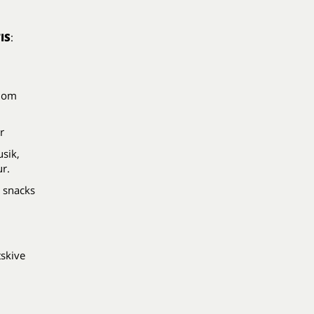
IS
:
0 om
r
sik,
r.
 snacks
skive