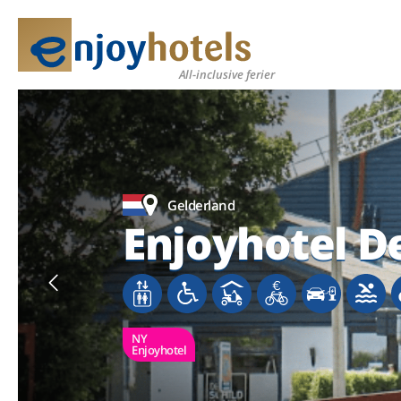
All-inclusive ferier
Gelderland
Gelderland
Gelderland
Gelderland
Enjoyhotel D
Enjoyhotel D
Enjoyhotel D
Enjoyhotel D
NY
NY
NY
NY
Enjoyhotel
Enjoyhotel
Enjoyhotel
Enjoyhotel