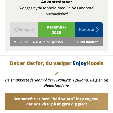
Ankomstdatoer
5-dages nytårsophold med Enjoy Landhotel
Michaelishof
December
Forrige år
Næste år
2026
ti
29-12
4.464 kr. pr. person
Fuldt booket
on
Det er derfor, du vælger
Enjoy
Hotels
✓
De smukkeste ferieområder i Frankrig, Tyskland, Belgien og
Nederlandene
Drømmeferier med "fuld valuta" for pengene,
der er sikker på at gøre dig glad!