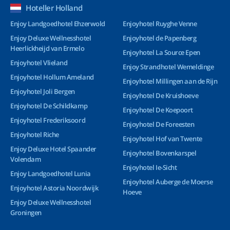
Hoteller Holland
Enjoy Landgoedhotel Ehzerwold
Enjoyhotel Ruyghe Venne
Enjoy Deluxe Wellnesshotel
Enjoyhotel de Papenberg
Heerlickheijd van Ermelo
Enjoyhotel La Source Epen
Enjoyhotel Vlieland
Enjoy Strandhotel Wemeldinge
Enjoyhotel Hollum Ameland
Enjoyhotel Millingen aan de Rijn
Enjoyhotel Joli Bergen
Enjoyhotel De Kruishoeve
Enjoyhotel De Schildkamp
Enjoyhotel De Koepoort
Enjoyhotel Frederiksoord
Enjoyhotel De Foreesten
Enjoyhotel Riche
Enjoyhotel Hof van Twente
Enjoy Deluxe Hotel Spaander
Enjoyhotel Bovenkarspel
Volendam
Enjoyhotel Ie-Sicht
Enjoy Landgoedhotel Lunia
Enjoyhotel Auberge de Moerse
Enjoyhotel Astoria Noordwijk
Hoeve
Enjoy Deluxe Wellnesshotel
Groningen