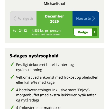
Michaelishof
December
Forrige år
Næste år
2026
to
24-12
4.836 kr. pr. person
fr
Vælge
4.836 kr. inkl. lokale skatter
5-dages nytårsophold
Festligt dekoreret hotel i vinter- og
nytårsstemning
Velkomst ved ankomst med frokost og oliebollen
eller kaffe/te med kage
4 hotelovernatninger inklusive stort “Enjoy”-
morgenbuffet (med ekstra lækkerier nytårsaften
og nytårsdag)
4 frokoster eller madpakke