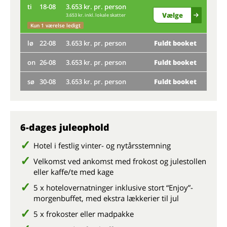
ti
18-08
3.653 kr. pr. person
Næs
Vælge
3.653 kr. inkl. lokale skatter
ti
Kun 1 værelse ledigt
lø
22-08
3.653 kr. pr. person
Fuldt booket
Kun 
on
26-08
3.653 kr. pr. person
Fuldt booket
lø
sø
30-08
3.653 kr. pr. person
Fuldt booket
on
sø
6-dages juleophold
Næs
Hotel i festlig vinter- og nytårsstemning
Velkomst ved ankomst med frokost og julestollen
eller kaffe/te med
kage
5 x hotelovernatninger inklusive stort “Enjoy”-
morgenbuffet, med ekstra lækkerier til jul
5 x frokoster eller madpakke