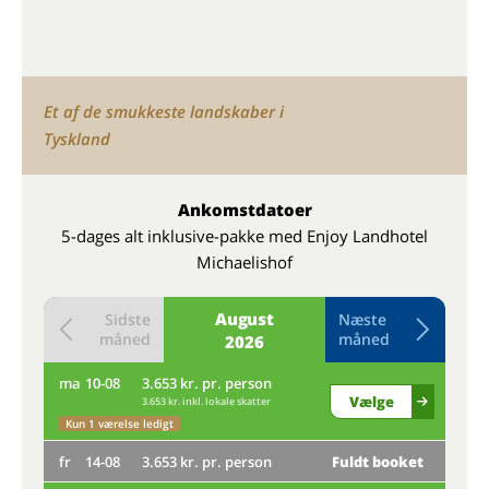
Et af de smukkeste landskaber i
Tyskland
Ankomstdatoer
5-dages alt inklusive-pakke med Enjoy Landhotel
Michaelishof
August
Sidste
Næste
måned
måned
2026
ma
10-08
3.653 kr. pr. person
to
Vælge
3.653 kr. inkl. lokale skatter
ma
Kun 1 værelse ledigt
fr
14-08
3.653 kr. pr. person
Fuldt booket
fr