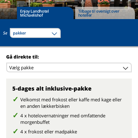
Enjoy Landhotel
Tilbage til oversigt over
Michaelishof
hoteller
Se
pakker
Gå direkte til:
Vælg pakke
5-dages alt inklusive-pakke
Velkomst med frokost eller kaffe med kage eller
en anden lækkerbisken
4 x hotelovernatninger med omfattende
morgenbuffet
4 x frokost eller madpakke