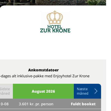
Ankomstdatoer
-dages alt inklusive-pakke med Enjoyhotel Zur Krone
Sidste
Næste
August
2026
måned
måned
10-08
3.601 kr. pr. person
Fuldt booket
to