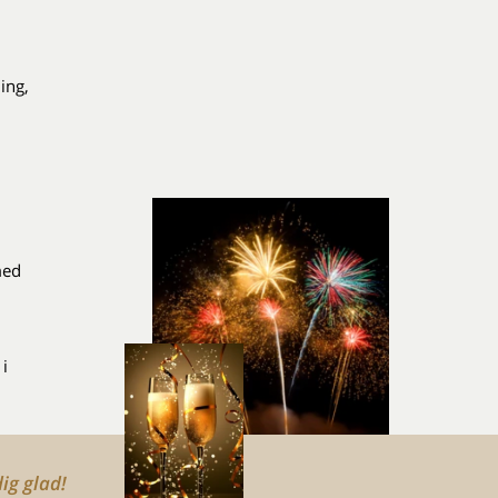
ing,
med
i
dig glad!