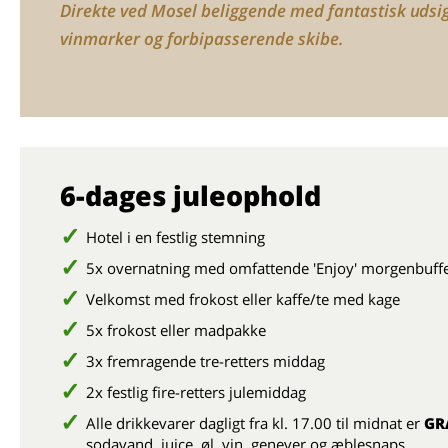
Direkte ved Mosel beliggende med fantastisk udsig
vinmarker og forbipasserende skibe.
6-dages juleophold
Hotel i en festlig stemning
5x overnatning med omfattende 'Enjoy' morgenbuff
Velkomst med frokost eller kaffe/te med kage
5x frokost eller madpakke
3x fremragende tre-retters middag
2x festlig fire-retters julemiddag
Alle drikkevarer dagligt fra kl. 17.00 til midnat er
GR
sodavand, juice, øl, vin, genever og æblesnaps