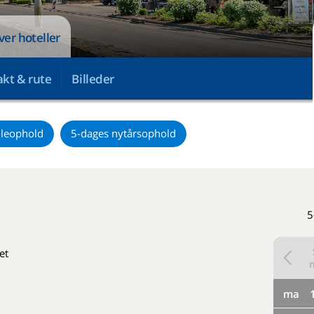
over hoteller
kt & rute
Billeder
uleophold
5-dages nytårsophold
5
et
ma