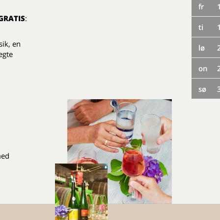
fr
GRATIS
:
ti
ik, en
lø
egte
on
sø
med