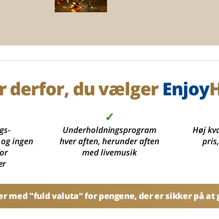
r derfor, du vælger
Enjoy
H
✓
gs-
Underholdningsprogram
Høj kva
 og ingen
hver aften, herunder aften
pris
for
med livemusik
er
 med "fuld valuta" for pengene, der er sikker på at g