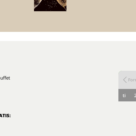
uffet
Forr
ti
ATIS: