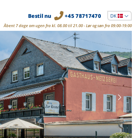
Bestil nu
+45 78717470
DK
Åbent 7 dage om ugen fra kl. 08.00 til 21.00 - Lør og søn fra 09:00-19:00