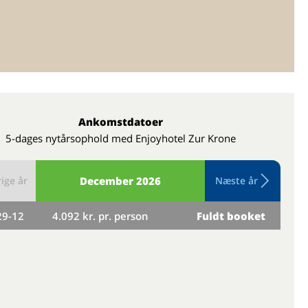
Ankomstdatoer
5-dages nytårsophold med Enjoyhotel Zur Krone
ige år
December
2026
Næste år
29-12
4.092 kr. pr. person
Fuldt booket
on