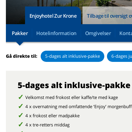
Enjoyhotel Zur Krone
Tilbage til oversigt 
Pakker
Hotelinformation
Omgivelser
Konta
Gå direkte til:
5-dages alt inklusive-pakke
6-dages j
5-dages alt inklusive-pakke
Velkomst med frokost eller kaffe/te med kage
4 x overnatning med omfattende ‘Enjoy’ morgenbuff
4 x frokost eller madpakke
4 x tre-retters middag