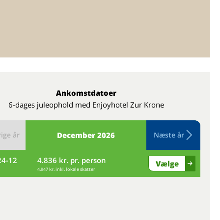
Ankomstdatoer
6-dages juleophold med Enjoyhotel Zur Krone
ige år
December
2026
Næste år
24-12
4.836 kr. pr. person
fr
Vælge
4.947 kr. inkl. lokale skatter