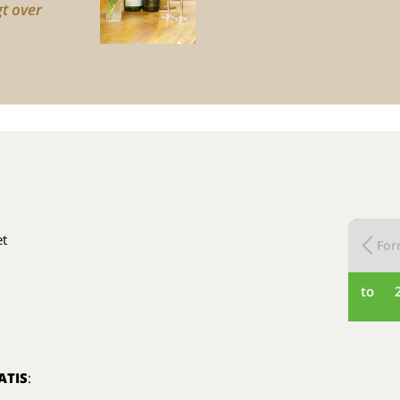
t over
et
Forr
to
ATIS
: