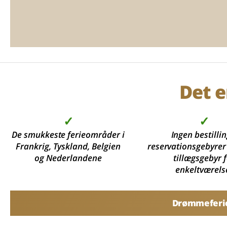
Det e
✓
✓
De smukkeste ferieområder i
Ingen bestillin
Frankrig, Tyskland, Belgien
reservationsgebyrer
og Nederlandene
tillægsgebyr 
enkeltværels
Drømmeferier