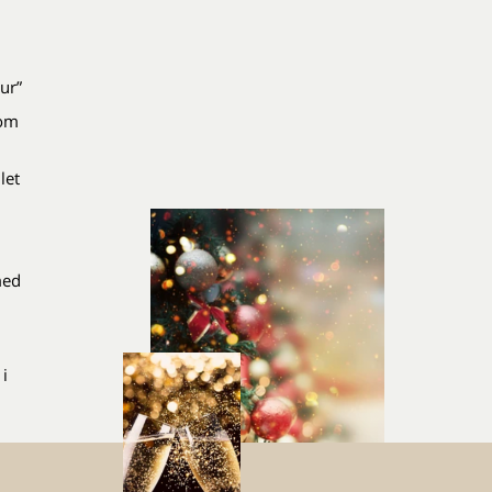
ur”
som
let
med
i