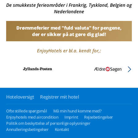
De smukkeste ferieområder i Frankrig, Tyskland, Belgien og
Nederlandene
Drømmeferier med "fuld valuta" for pengene,
der er sikker på at gøre dig glad!
EnjoyHotels er bl.a. kendt for,:
Hoteloversigt
Registrer mit hotel
Ofte stillede spørgsmål
Må min hund komme med?
Enjoyhotels med aircondition
Imprint
Rejsebetingelser
Politik om beskyttelse af personlige oplysninger
Annulleringsbetingelser
Kontakt