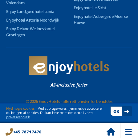
Volendam
Enjoyhotel Ie-Sicht
Enjoy Landgoedhotel Lunia
Enjoyhotel Auberge de Moerse
Enjoyhotel Astoria Noordwijk
Hoeve
Enjoy Deluxe Wellnesshotel
Groningen
All-inclusive ferier
© 2026 EnjoyHotels - alle rettigheder forbeholdes
Nyd nogle cookies
Ved at bruge vores hjemmeside accepterer
OK
du brugen af cookies. Du kan læse mere om dette i vores
privatlivspolitik
.
+45 78717470