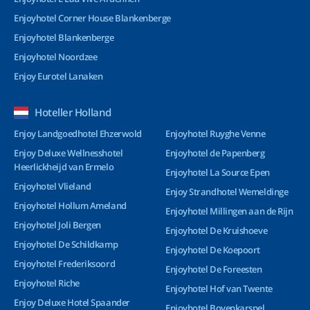
Enjoyhotel Corner House Blankenberge
Enjoyhotel Blankenberge
Enjoyhotel Noordzee
Enjoy Eurotel Lanaken
Hoteller Holland
Enjoy Landgoedhotel Ehzerwold
Enjoyhotel Ruyghe Venne
Enjoy Deluxe Wellnesshotel
Enjoyhotel de Papenberg
Heerlickheijd van Ermelo
Enjoyhotel La Source Epen
Enjoyhotel Vlieland
Enjoy Strandhotel Wemeldinge
Enjoyhotel Hollum Ameland
Enjoyhotel Millingen aan de Rijn
Enjoyhotel Joli Bergen
Enjoyhotel De Kruishoeve
Enjoyhotel De Schildkamp
Enjoyhotel De Koepoort
Enjoyhotel Frederiksoord
Enjoyhotel De Foreesten
Enjoyhotel Riche
Enjoyhotel Hof van Twente
Enjoy Deluxe Hotel Spaander
Enjoyhotel Bovenkarspel