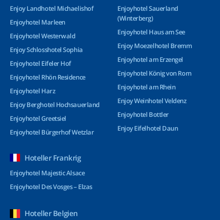
Enjoy Landhotel Michaelishof
Enjoyhotel Sauerland
(Winterberg)
Enjoyhotel Marleen
Enjoyhotel Haus am See
Enjoyhotel Westerwald
Enjoy Moezelhotel Bremm
Enjoy Schlosshotel Sophia
Enjoyhotel am Erzengel
Enjoyhotel Eifeler Hof
Enjoyhotel König von Rom
Enjoyhotel Rhön Residence
Enjoyhotel am Rhein
Enjoyhotel Harz
Enjoy Weinhotel Veldenz
Enjoy Berghotel Hochsauerland
Enjoyhotel Bottler
Enjoyhotel Greetsiel
Enjoy Eifelhotel Daun
Enjoyhotel Bürgerhof Wetzlar
Hoteller Frankrig
Enjoyhotel Majestic Alsace
Enjoyhotel Des Vosges – Elzas
Hoteller Belgien