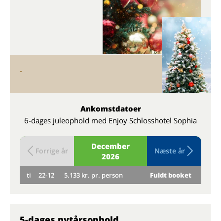
-
Ankomstdatoer
6-dages juleophold med Enjoy Schlosshotel Sophia
December
Forrige år
Næste år
2026
ti
22-12
5.133 kr. pr. person
Fuldt booket
on
5-dages nytårsophold