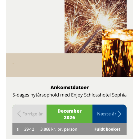
-
Ankomstdatoer
5-dages nytårsophold med Enjoy Schlosshotel Sophia
December
Forrige år
Næste år
2026
ti
29-12
3.868 kr. pr. person
Fuldt booket
on