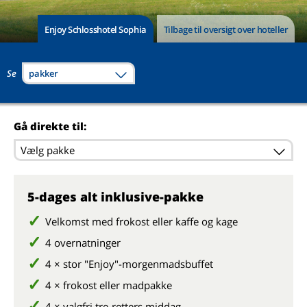
Enjoy Schlosshotel Sophia
Tilbage til oversigt over hoteller
Se
pakker
Gå direkte til:
Vælg pakke
5-dages alt inklusive-pakke
Velkomst med frokost eller kaffe og kage
4 overnatninger
4 × stor "Enjoy"-morgenmadsbuffet
4 × frokost eller madpakke
4 × valgfri tre-retters middag