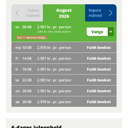
August
Sidste
Næste
måned
måned
2026
to
06-08
2.901 kr. pr. person
to
Vælge
2.961 kr. inkl. lokale skatter
ma
Kun 1 værelse ledigt
ma
10-08
2.976 kr. pr. person
Fuldt booket
fr
fr
14-08
2.901 kr. pr. person
Fuldt booket
ti
ti
18-08
2.901 kr. pr. person
Fuldt booket
lø
lø
22-08
2.901 kr. pr. person
Fuldt booket
Kun 
on
26-08
2.901 kr. pr. person
Fuldt booket
on
sø
30-08
2.976 kr. pr. person
Fuldt booket
sø
6-dages juleophold