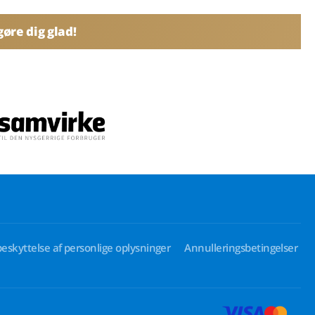
øre dig glad!
beskyttelse af personlige oplysninger
Annulleringsbetingelser