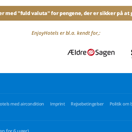
 med "fuld valuta" for pengene, der er sikker på at g
EnjoyHotels er bl.a. kendt for,:
otels med aircondition
Imprint
Rejsebetingelser
Politik om 
en for 6 uger)