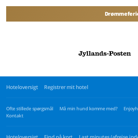
Drømmeferier
Hoteloversigt
Registrer mit hotel
Ofte stillede spørgsmål
Må min hund komme med?
Enjoyh
Kontakt
Hoteloversigt
Find på kort
Last minutes
(afrejse ind