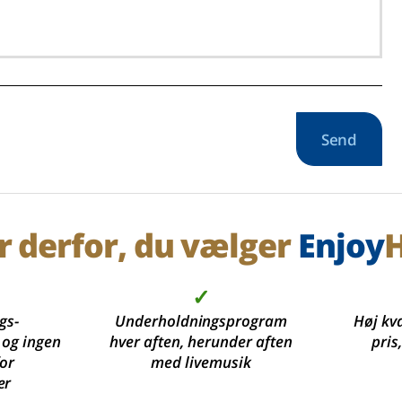
Send
r derfor, du vælger
Enjoy
H
✓
gs-
Underholdningsprogram
Høj kva
 og ingen
hver aften, herunder aften
pris
for
med livemusik
er