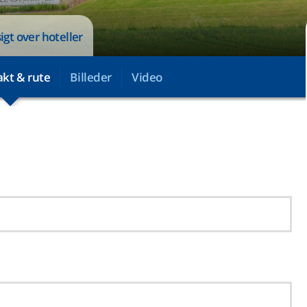
sigt over hoteller
kt & rute
Billeder
Video