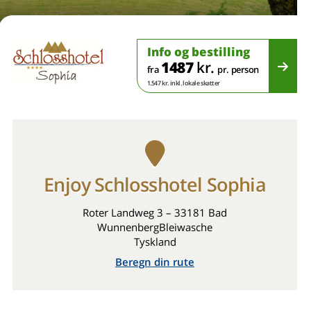
Info og bestilling
1487
kr.
fra
pr. person
1.547 kr. inkl. lokale skatter
Enjoy Schlosshotel Sophia
Roter Landweg 3 – 33181 Bad
WunnenbergBleiwasche
Tyskland
Beregn din rute