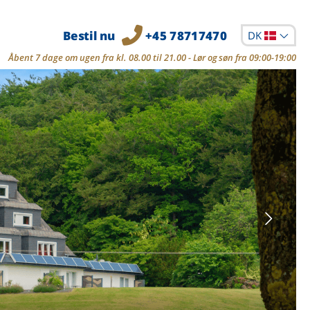
Bestil nu
+45 78717470
DK
Åbent 7 dage om ugen fra kl. 08.00 til 21.00 - Lør og søn fra 09:00-19:00