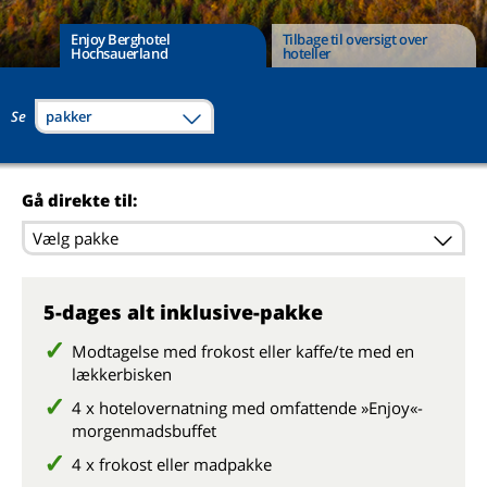
Enjoy Berghotel
Tilbage til oversigt over
Hochsauerland
hoteller
Se
pakker
Gå direkte til:
Vælg pakke
5-dages alt inklusive-pakke
Modtagelse med frokost eller kaffe/te med en
lækkerbisken
4 x hotelovernatning med omfattende »Enjoy«-
morgenmadsbuffet
4 x frokost eller madpakke