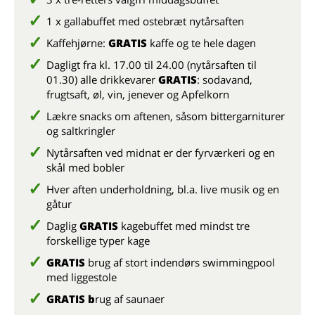
1 x gallabuffet med ostebræt nytårsaften
Kaffehjørne:
GRATIS
kaffe og te hele dagen
Dagligt fra kl. 17.00 til 24.00 (nytårsaften til
01.30) alle drikkevarer
GRATIS
: sodavand,
frugtsaft, øl, vin, jenever og Apfelkorn
Lækre snacks om aftenen, såsom bittergarniturer
og saltkringler
Nytårsaften ved midnat er der fyrværkeri og en
skål med bobler
Hver aften underholdning, bl.a. live musik og en
gåtur
Daglig
GRATIS
kagebuffet med mindst tre
forskellige typer kage
GRATIS
brug af stort indendørs swimmingpool
med liggestole
GRATIS b
rug af saunaer