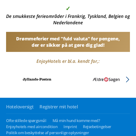
✓
De smukkeste ferieområder i Frankrig, Tyskland, Belgien og
Nederlandene
Drømmeferier med "fuld valuta" for pengene,
der er sikker på at gøre dig glad!
EnjoyHotels er bl.a. kendt for,:
Hoteloversigt
Registrer mit hotel
Ofte stillede spørgsmål
Må min hund komme med?
Enjoyhotels med aircondition
Imprint
Rejsebetingelser
Politik om beskyttelse af personlige oplysninger