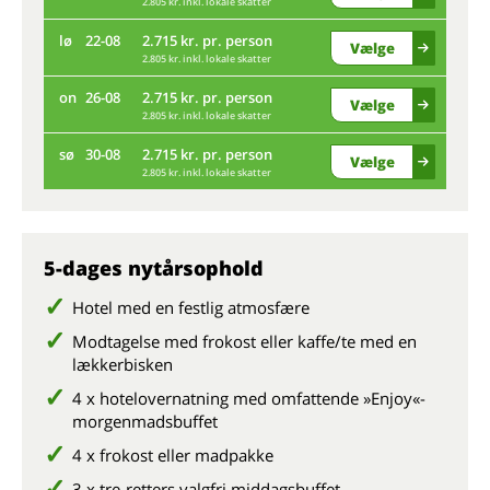
2.805 kr. inkl. lokale skatter
fr
lø
22-08
2.715 kr. pr. person
Vælge
2.805 kr. inkl. lokale skatter
ti
on
26-08
2.715 kr. pr. person
Vælge
2.805 kr. inkl. lokale skatter
lø
sø
30-08
2.715 kr. pr. person
Vælge
2.805 kr. inkl. lokale skatter
on
sø
5-dages nytårsophold
Hotel med en festlig atmosfære
Modtagelse med frokost eller kaffe/te med en
lækkerbisken
4 x hotelovernatning med omfattende »Enjoy«-
morgenmadsbuffet
4 x frokost eller madpakke
3 x tre-retters valgfri middagsbuffet