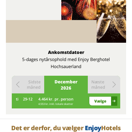
Ankomstdatoer
5-dages nytårsophold med Enjoy Berghotel
Hochsauerland
December
Sidste
Næste
måned
måned
2026
ti
29-12
4.464 kr. pr. person
Vælge
4.553 kr. inkl. lokale skatter
Det er derfor, du vælger
Enjoy
Hotels