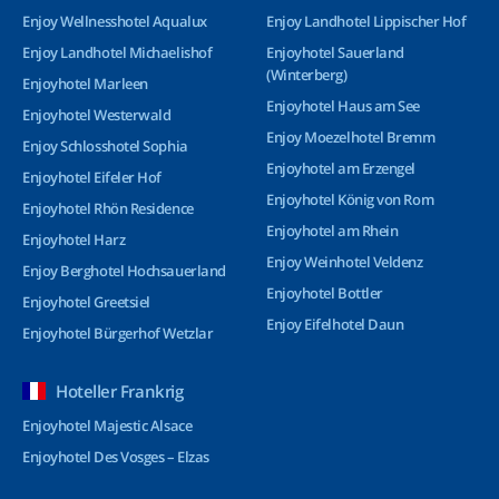
Enjoy Wellnesshotel Aqualux
Enjoy Landhotel Lippischer Hof
Enjoy Landhotel Michaelishof
Enjoyhotel Sauerland
(Winterberg)
Enjoyhotel Marleen
Enjoyhotel Haus am See
Enjoyhotel Westerwald
Enjoy Moezelhotel Bremm
Enjoy Schlosshotel Sophia
Enjoyhotel am Erzengel
Enjoyhotel Eifeler Hof
Enjoyhotel König von Rom
Enjoyhotel Rhön Residence
Enjoyhotel am Rhein
Enjoyhotel Harz
Enjoy Weinhotel Veldenz
Enjoy Berghotel Hochsauerland
Enjoyhotel Bottler
Enjoyhotel Greetsiel
Enjoy Eifelhotel Daun
Enjoyhotel Bürgerhof Wetzlar
Hoteller Frankrig
Enjoyhotel Majestic Alsace
Enjoyhotel Des Vosges – Elzas