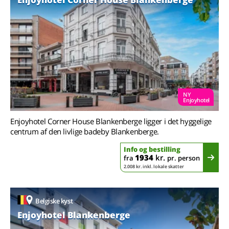
NY
Enjoyhotel
Enjoyhotel Corner House Blankenberge ligger i det hyggelige
centrum af den livlige badeby Blankenberge.
Info og bestilling
1934
kr.
fra
pr. person
2.008 kr. inkl. lokale skatter
Belgiske kyst
Enjoyhotel Blankenberge