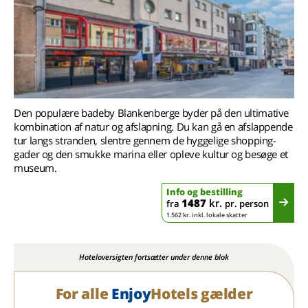
Den populære badeby Blankenberge byder på den ultimative
kombination af natur og afslapning. Du kan gå en afslappende
tur langs stranden, slentre gennem de hyggelige shopping-
gader og den smukke marina eller opleve kultur og besøge et
museum.
Info og bestilling
1487
kr.
fra
pr. person
1.562 kr. inkl. lokale skatter
Hoteloversigten fortsætter under denne blok
For alle
Enjoy
Hotels gælder