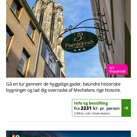
NY
Enjoyhotel
Gå en tur gennem de hyggelige gader, beundre historiske
bygninger og lad dig overraske af Mechelens rige historie.
Info og bestilling
2231
kr.
fra
pr. person
2.395 kr. inkl. lokale skatter