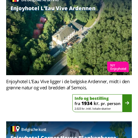
Enjoyhotel L’Eau Vive Ardennen
NY
Enjoyhotel
Enjoyhotel L’Eau Vive ligger i de belgiske Ardenner, midt i den
grønne natur og ved bredden af Semois.
Info og bestilling
1934
kr.
fra
pr. person
2.023 kr. inkl. lokale skatter
Belgische kust
Enjoyhotel Corner House Blankenberge