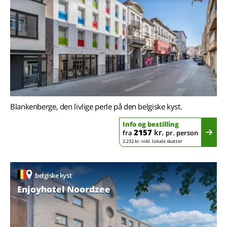
Blankenberge, den livlige perle på den belgiske kyst.
Info og bestilling
2157
kr.
fra
pr. person
2.232 kr. inkl. lokale skatter
belgiske kyst
Enjoyhotel Noordzee