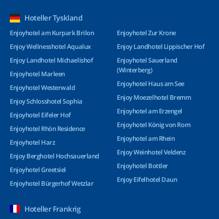
Hoteller Tyskland
Enjoyhotel am Kurpark Brilon
Enjoyhotel Zur Krone
Enjoy Wellnesshotel Aqualux
Enjoy Landhotel Lippischer Hof
Enjoy Landhotel Michaelishof
Enjoyhotel Sauerland
(Winterberg)
Enjoyhotel Marleen
Enjoyhotel Haus am See
Enjoyhotel Westerwald
Enjoy Moezelhotel Bremm
Enjoy Schlosshotel Sophia
Enjoyhotel am Erzengel
Enjoyhotel Eifeler Hof
Enjoyhotel König von Rom
Enjoyhotel Rhön Residence
Enjoyhotel am Rhein
Enjoyhotel Harz
Enjoy Weinhotel Veldenz
Enjoy Berghotel Hochsauerland
Enjoyhotel Bottler
Enjoyhotel Greetsiel
Enjoy Eifelhotel Daun
Enjoyhotel Bürgerhof Wetzlar
Hoteller Frankrig