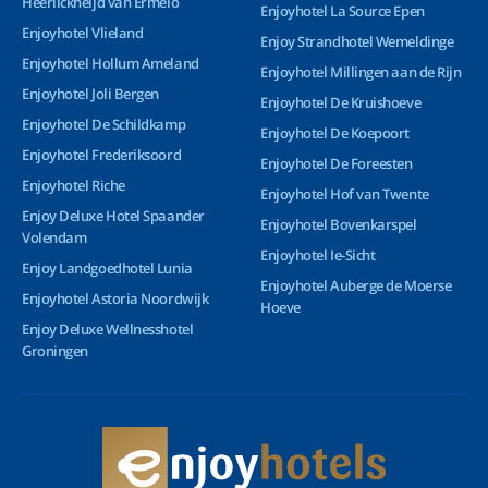
Heerlickheijd van Ermelo
Enjoyhotel La Source Epen
Enjoyhotel Vlieland
Enjoy Strandhotel Wemeldinge
Enjoyhotel Hollum Ameland
Enjoyhotel Millingen aan de Rijn
Enjoyhotel Joli Bergen
Enjoyhotel De Kruishoeve
Enjoyhotel De Schildkamp
Enjoyhotel De Koepoort
Enjoyhotel Frederiksoord
Enjoyhotel De Foreesten
Enjoyhotel Riche
Enjoyhotel Hof van Twente
Enjoy Deluxe Hotel Spaander
Enjoyhotel Bovenkarspel
Volendam
Enjoyhotel Ie-Sicht
Enjoy Landgoedhotel Lunia
Enjoyhotel Auberge de Moerse
Enjoyhotel Astoria Noordwijk
Hoeve
Enjoy Deluxe Wellnesshotel
Groningen