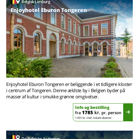
Belgisk Limburg
Enjoyhotel Eburon Tongeren
Enjoyhotel Eburon Tongeren er beliggende i et tidligere kloster
i centrum af Tongeren. Denne ældste by i Belgien byder på
masser af kultur i smukke grønne omgivelser.
Info og bestilling
1785
kr.
fra
pr. person
1.931 kr. inkl. lokale skatter
De Belgiske Ardenner