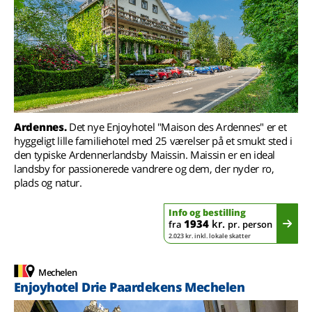
Ardennes.
Det nye Enjoyhotel "Maison des Ardennes" er et
hyggeligt lille familiehotel med 25 værelser på et smukt sted i
den typiske Ardennerlandsby Maissin. Maissin er en ideal
landsby for passionerede vandrere og dem, der nyder ro,
plads og natur.
Info og bestilling
1934
kr.
fra
pr. person
2.023 kr. inkl. lokale skatter
Mechelen
Enjoyhotel Drie Paardekens Mechelen