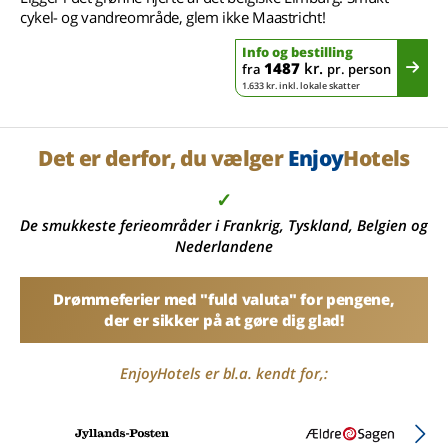
cykel- og vandreområde, glem ikke Maastricht!
Info og bestilling
1487
kr.
fra
pr. person
1.633 kr. inkl. lokale skatter
Det er derfor, du vælger
Enjoy
Hotels
✓
De smukkeste ferieområder i Frankrig, Tyskland, Belgien og
Nederlandene
Drømmeferier med "fuld valuta" for pengene,
der er sikker på at gøre dig glad!
EnjoyHotels er bl.a. kendt for,: