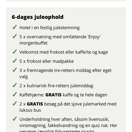
6-dages juleophold
Hotel i en festlig julestemning
5 x overnatning med omfattende 'Enjoy'
morgenbuffet
Velkomst med frokost eller kaffe/te og kage
5 x frokost eller madpakke
3 x fremragende tre-retters middag efter eget
valg
2 x kulinarisk fire-retters julemiddag
Kaffehjørne:
GRATIS
kaffe og te hele dagen
2 x
GRATIS
besøg på det sjove julemarked med
luksus bus
Underholdning hver aften, såsom livemusik,
vinsmagning, fakkelvandring og en quiz nat. Her
serveres jævnligt friturestegte snacks.