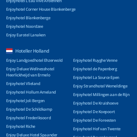
Enjoyhotel L’Eau Vive Ardennen
Enjoyhotel Corner House Blankenberge
Enjoyhotel Blankenberge
Enjoyhotel Noordzee
Enjoy Eurotel Lanaken
Hoteller Holland
Enjoy Landgoedhotel Ehzerwold
Enjoyhotel Ruyghe Venne
Enjoy Deluxe Wellnesshotel
Enjoyhotel de Papenberg
Heerlickheijd van Ermelo
Enjoyhotel La Source Epen
Enjoyhotel Vlieland
Enjoy Strandhotel Wemeldinge
Enjoyhotel Hollum Ameland
Enjoyhotel Millingen aan de Rijn
Enjoyhotel Joli Bergen
Enjoyhotel De Kruishoeve
Enjoyhotel De Schildkamp
Enjoyhotel De Koepoort
Enjoyhotel Frederiksoord
Enjoyhotel De Foreesten
Enjoyhotel Riche
Enjoyhotel Hof van Twente
Enjoy Deluxe Hotel Spaander