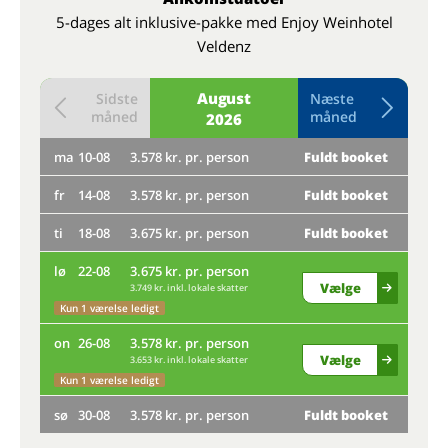
5-dages alt inklusive-pakke med Enjoy Weinhotel
Veldenz
August
Sidste
Næste
måned
måned
2026
ma
10-08
3.578 kr. pr. person
Fuldt booket
to
fr
14-08
3.578 kr. pr. person
Fuldt booket
ma
ti
18-08
3.675 kr. pr. person
Fuldt booket
fr
lø
22-08
3.675 kr. pr. person
ti
Vælge
3.749 kr. inkl. lokale skatter
lø
Kun 1 værelse ledigt
on
26-08
3.578 kr. pr. person
on
Vælge
3.653 kr. inkl. lokale skatter
Kun 1 værelse ledigt
sø
sø
30-08
3.578 kr. pr. person
Fuldt booket