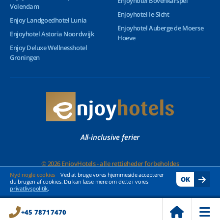
Enjoyhotel Bovenkarspel
Volendam
Enjoyhotel Ie-Sicht
Enjoy Landgoedhotel Lunia
Enjoyhotel Auberge de Moerse
Enjoyhotel Astoria Noordwijk
Hoeve
Enjoy Deluxe Wellnesshotel
Groningen
All-inclusive ferier
© 2026 EnjoyHotels - alle rettigheder forbeholdes
Nyd nogle cookies
Ved at bruge vores hjemmeside accepterer
OK
du brugen af cookies. Du kan læse mere om dette i vores
privatlivspolitik
.
+45 78717470