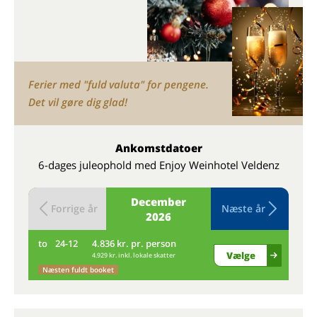
Ferier med "fuld valuta" for pengene.
Det vil gøre dig glad!
Ankomstdatoer
6-dages juleophold med Enjoy Weinhotel Veldenz
December
Forrige år
Næste år
2026
to
24-12
4.836 kr. pr. person
fr
Vælge
4.929 kr. inkl. lokale skatter
Næsten fuldt booket