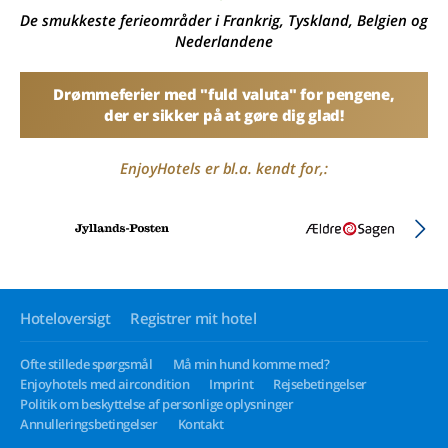
De smukkeste ferieområder i Frankrig, Tyskland, Belgien og
Nederlandene
Drømmeferier med "fuld valuta" for pengene,
der er sikker på at gøre dig glad!
EnjoyHotels er bl.a. kendt for,:
Hoteloversigt
Registrer mit hotel
Ofte stillede spørgsmål
Må min hund komme med?
Enjoyhotels med aircondition
Imprint
Rejsebetingelser
Politik om beskyttelse af personlige oplysninger
Annulleringsbetingelser
Kontakt