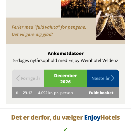
Ferier med "fuld valuta" for pengene.
Det vil gøre dig glad!
Ankomstdatoer
5-dages nytårsophold med Enjoy Weinhotel Veldenz
December
Forrige år
Næste år
2026
ti
29-12
4.092 kr. pr. person
Fuldt booket
on
Det er derfor, du vælger
Enjoy
Hotels
✓