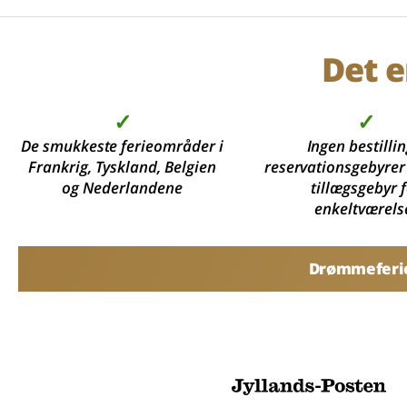
Det e
✓
✓
De smukkeste ferieområder i
Ingen bestillin
Frankrig, Tyskland, Belgien
reservationsgebyrer
og Nederlandene
tillægsgebyr 
enkeltværels
Drømmeferier