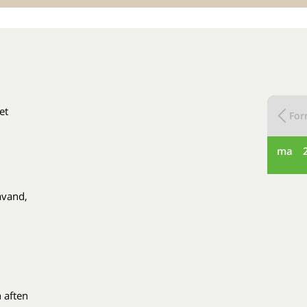
et
Forr
ma
davand,
 aften