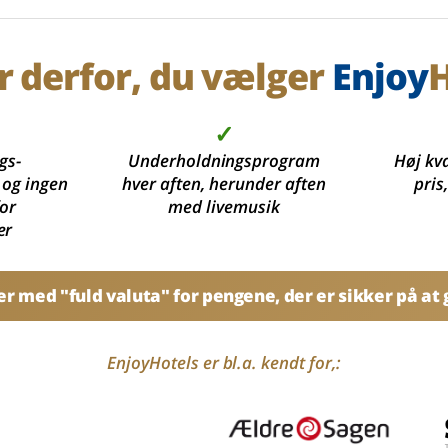
r derfor, du vælger
Enjoy
H
✓
gs-
Underholdningsprogram
Høj kva
 og ingen
hver aften, herunder aften
pris
for
med livemusik
er
 med "fuld valuta" for pengene, der er sikker på at g
EnjoyHotels er bl.a. kendt for,: