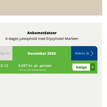
Ankomstdatoer
6-dages juleophold med Enjoyhotel Marleen
ige år
December
2026
Næste år
23-12
4.687 kr. pr. person
to
Vælge
4.761 kr. inkl. lokale skatter