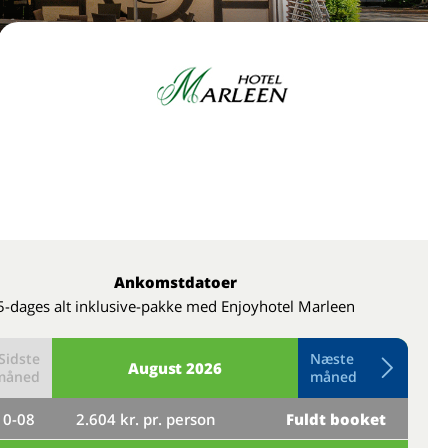
Ankomstdatoer
5-dages alt inklusive-pakke med Enjoyhotel Marleen
Sidste
Næste
August
2026
måned
måned
10-08
2.604 kr. pr. person
Fuldt booket
to