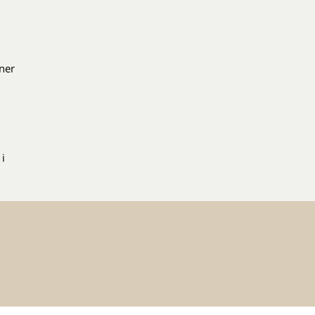
ner
i