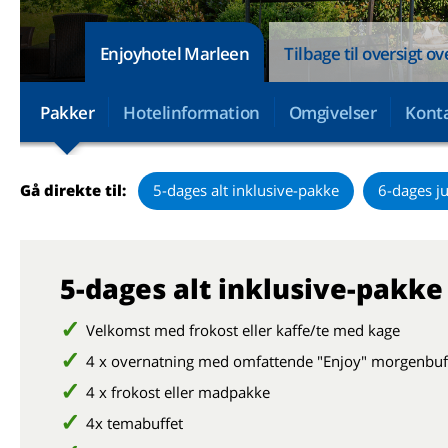
Enjoyhotel Marleen
Tilbage til oversigt ov
Pakker
Hotelinformation
Omgivelser
Konta
Gå direkte til:
5-dages alt inklusive-pakke
6-dages j
5-dages alt inklusive-pakke
Velkomst med frokost eller kaffe/te med kage
4 x overnatning med omfattende "Enjoy" morgenbuf
4 x frokost eller madpakke
4x temabuffet