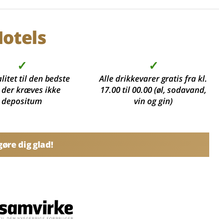
otels
✓
✓
litet til den bedste
Alle drikkevarer gratis fra kl.
, der kræves ikke
17.00 til 00.00 (øl, sodavand,
depositum
vin og gin)
øre dig glad!