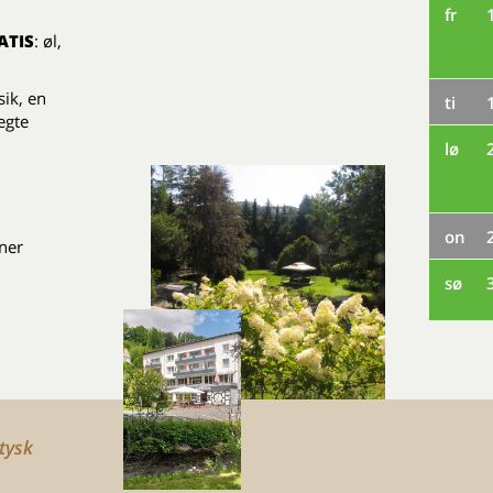
fr
ATIS
: øl,
ik, en
ti
egte
lø
on
ner
sø
tysk