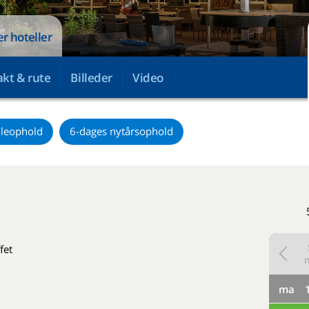
er hoteller
kt & rute
Billeder
Video
uleophold
6-dages nytårsophold
fet
ma