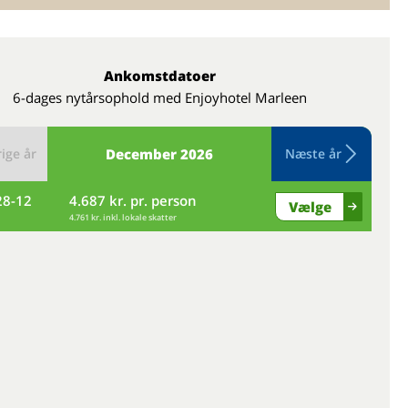
Ankomstdatoer
6-dages nytårsophold med Enjoyhotel Marleen
ige år
December
2026
Næste år
28-12
4.687 kr. pr. person
ti
Vælge
4.761 kr. inkl. lokale skatter