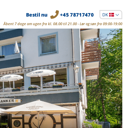
Bestil nu
+45 78717470
DK
Åbent 7 dage om ugen fra kl. 08.00 til 21.00 - Lør og søn fra 09:00-19:00