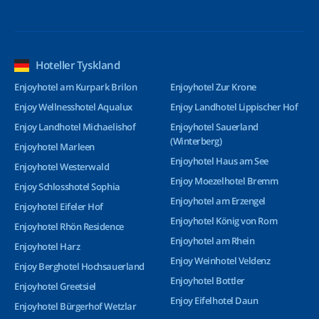
Hoteller Tyskland
Enjoyhotel am Kurpark Brilon
Enjoyhotel Zur Krone
Enjoy Wellnesshotel Aqualux
Enjoy Landhotel Lippischer Hof
Enjoy Landhotel Michaelishof
Enjoyhotel Sauerland
(Winterberg)
Enjoyhotel Marleen
Enjoyhotel Haus am See
Enjoyhotel Westerwald
Enjoy Moezelhotel Bremm
Enjoy Schlosshotel Sophia
Enjoyhotel am Erzengel
Enjoyhotel Eifeler Hof
Enjoyhotel König von Rom
Enjoyhotel Rhön Residence
Enjoyhotel am Rhein
Enjoyhotel Harz
Enjoy Weinhotel Veldenz
Enjoy Berghotel Hochsauerland
Enjoyhotel Bottler
Enjoyhotel Greetsiel
Enjoy Eifelhotel Daun
Enjoyhotel Bürgerhof Wetzlar