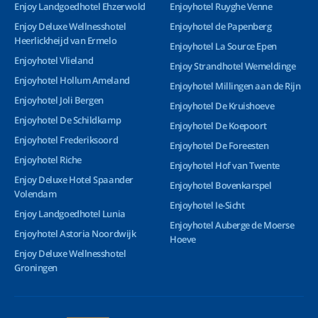
Enjoy Landgoedhotel Ehzerwold
Enjoyhotel Ruyghe Venne
Enjoy Deluxe Wellnesshotel
Enjoyhotel de Papenberg
Heerlickheijd van Ermelo
Enjoyhotel La Source Epen
Enjoyhotel Vlieland
Enjoy Strandhotel Wemeldinge
Enjoyhotel Hollum Ameland
Enjoyhotel Millingen aan de Rijn
Enjoyhotel Joli Bergen
Enjoyhotel De Kruishoeve
Enjoyhotel De Schildkamp
Enjoyhotel De Koepoort
Enjoyhotel Frederiksoord
Enjoyhotel De Foreesten
Enjoyhotel Riche
Enjoyhotel Hof van Twente
Enjoy Deluxe Hotel Spaander
Enjoyhotel Bovenkarspel
Volendam
Enjoyhotel Ie-Sicht
Enjoy Landgoedhotel Lunia
Enjoyhotel Auberge de Moerse
Enjoyhotel Astoria Noordwijk
Hoeve
Enjoy Deluxe Wellnesshotel
Groningen