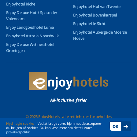
Enjoyhotel Riche
Enjoyhotel Hof van Twente
Enjoy Deluxe Hotel Spaander
Enjoyhotel Bovenkarspel
Volendam
Enjoyhotel Ie-Sicht
Enjoy Landgoedhotel Lunia
Enjoyhotel Auberge de Moerse
Enjoyhotel Astoria Noordwijk
Hoeve
Enjoy Deluxe Wellnesshotel
Groningen
All-inclusive ferier
© 2026 EnjoyHotels - alle rettigheder forbeholdes
Nyd nogle cookies
Ved at bruge vores hjemmeside accepterer
OK
du brugen af cookies. Du kan læse mere om dette i vores
privatlivspolitik
.