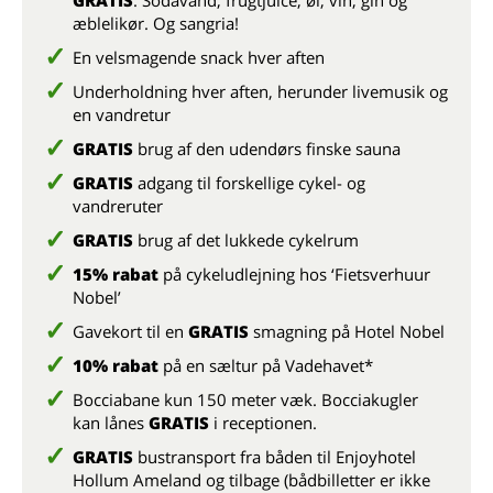
GRATIS
: Sodavand, frugtjuice, øl, vin, gin og
æblelikør. Og sangria!
En velsmagende snack hver aften
Underholdning hver aften, herunder livemusik og
en vandretur
GRATIS
brug af den udendørs finske sauna
GRATIS
adgang til forskellige cykel- og
vandreruter
GRATIS
brug af det lukkede cykelrum
15% rabat
på cykeludlejning hos ‘Fietsverhuur
Nobel’
Gavekort til en
GRATIS
smagning på Hotel Nobel
10% rabat
på en sæltur på Vadehavet*
Bocciabane kun 150 meter væk. Bocciakugler
kan lånes
GRATIS
i receptionen.
GRATIS
bustransport fra båden til Enjoyhotel
Hollum Ameland og tilbage (bådbilletter er ikke