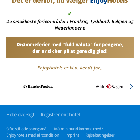
Det er derfor, du vælger
Enjoy
Hotels
✓
sø
De smukkeste ferieområder i Frankrig, Tyskland, Belgien og
Nederlandene
Drømmeferier med "fuld valuta" for pengene,
der er sikker på at gøre dig glad!
EnjoyHotels er bl.a. kendt for,:
Hoteloversigt
Registrer mit hotel
Ofte stillede spørgsmål
Må min hund komme med?
Enjoyhotels med aircondition
Imprint
Rejsebetingelser