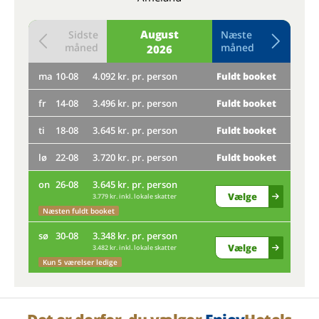
August
Sidste
Næste
måned
måned
2026
ma
10-08
4.092 kr. pr. person
Fuldt booket
to
fr
14-08
3.496 kr. pr. person
Fuldt booket
Kun 
ma
ti
18-08
3.645 kr. pr. person
Fuldt booket
Næs
lø
22-08
3.720 kr. pr. person
Fuldt booket
fr
on
26-08
3.645 kr. pr. person
Vælge
3.779 kr. inkl. lokale skatter
Kun 
Næsten fuldt booket
ti
sø
30-08
3.348 kr. pr. person
Vælge
3.482 kr. inkl. lokale skatter
Næs
Kun 5 værelser ledige
lø
on