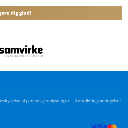
øre dig glad!
beskyttelse af personlige oplysninger
Annulleringsbetingelser