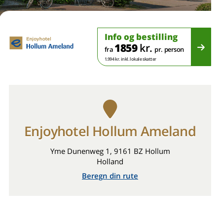
Info og bestilling
1859
kr.
fra
pr. person
1.994 kr. inkl. lokale skatter
Enjoyhotel Hollum Ameland
Yme Dunenweg 1, 9161 BZ Hollum
Holland
Beregn din rute