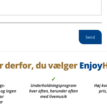
Send
r derfor, du vælger
Enjoy
H
✓
gs-
Underholdningsprogram
Høj kva
 og ingen
hver aften, herunder aften
pris
for
med livemusik
er