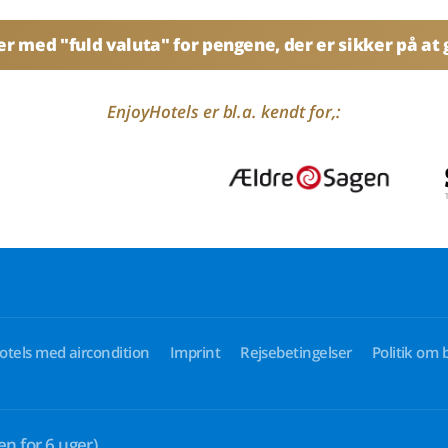
 med "fuld valuta" for pengene, der er sikker på at g
EnjoyHotels er bl.a. kendt for,:
otels med aircondition
Imprint
Rejsebetingelser
Politik om 
en for 6 uger)