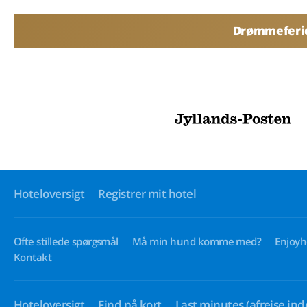
Drømmeferier
Hoteloversigt
Registrer mit hotel
Ofte stillede spørgsmål
Må min hund komme med?
Enjoyh
Kontakt
Hoteloversigt
Find på kort
Last minutes
(afrejse ind