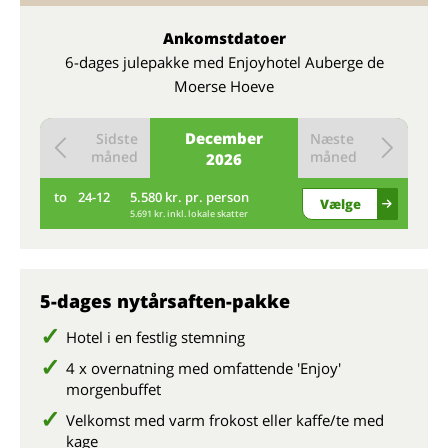
Ankomstdatoer
6-dages julepakke med Enjoyhotel Auberge de
Moerse Hoeve
December
Sidste
Næste
måned
måned
2026
to
24-12
5.580 kr. pr. person
Vælge
5.691 kr. inkl. lokale skatter
5-dages nytårsaften-pakke
Hotel i en festlig stemning
4 x overnatning med omfattende 'Enjoy'
morgenbuffet
Velkomst med varm frokost eller kaffe/te med
kage