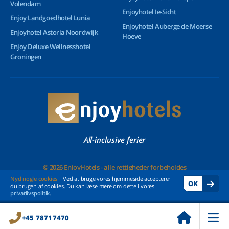
Volendam
Enjoyhotel Ie-Sicht
Enjoy Landgoedhotel Lunia
Enjoyhotel Auberge de Moerse
Enjoyhotel Astoria Noordwijk
Hoeve
Enjoy Deluxe Wellnesshotel
Groningen
All-inclusive ferier
© 2026 EnjoyHotels - alle rettigheder forbeholdes
Nyd nogle cookies
Ved at bruge vores hjemmeside accepterer
OK
du brugen af cookies. Du kan læse mere om dette i vores
privatlivspolitik
.
+45 78717470