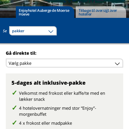
Enjoyhotel Auberge de Moerse
Tilbage til oversigt over
Hoeve
hoteller
Se
pakker
Gå direkte til:
Vælg pakke
5-dages alt inklusive-pakke
Velkomst med frokost eller kaffe/te med en
lækker snack
4 hotelovernatninger med stor “Enjoy”-
morgenbuffet
4 x frokost eller madpakke