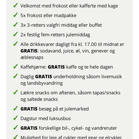
Velkomst med frokost eller kaffe/te med kage
5x frokost eller madpakke
3x 3-retters valgfri middag eller buffet
2x festlig fem-retters julemiddag
Alle drikkevarer dagligt fra kl. 17.00 til midnat er
GRATIS
: sodavand, juice, øl, vin, genever og
æblesnaps
Kaffehjørne:
GRATIS
kaffe og te hele dagen
Daglig
GRATIS
underholdning såsom livemusik
og landsbyvandring
Lækre snacks om aftenen, såsom tapas/snacks
og saltede snacks
GRATIS
besøg på et julemarked
Dagstur med luksusbus
GRATIS
forskellige bil-, cykel- og vandreruter
Mulighed for leje af cykler med gear og elcykler.