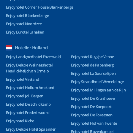
Enjoyhotel Corner House Blankenberge
Enjoyhotel Blankenberge
Enjoyhotel Noordzee
Enjoy Eurotel Lanaken
Hoteller Holland
Enjoy Landgoedhotel Ehzerwold
Enjoyhotel Ruyghe Venne
Enjoy Deluxe Wellnesshotel
Enjoyhotel de Papenberg
Heerlickheijd van Ermelo
Enjoyhotel La Source Epen
Enjoyhotel Vlieland
Enjoy Strandhotel Wemeldinge
Enjoyhotel Hollum Ameland
Enjoyhotel Millingen aan de Rijn
Enjoyhotel Joli Bergen
Enjoyhotel De Kruishoeve
Enjoyhotel De Schildkamp
Enjoyhotel De Koepoort
Enjoyhotel Frederiksoord
Enjoyhotel De Foreesten
Enjoyhotel Riche
Enjoyhotel Hof van Twente
Enjoy Deluxe Hotel Spaander
Enjoyhotel Bovenkarspel