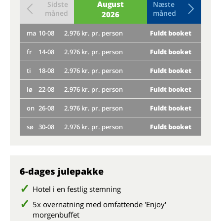
August
Sidste
Næste
måned
måned
2026
ma
10-08
2.976 kr. pr. person
Fuldt booket
to
fr
14-08
2.976 kr. pr. person
Fuldt booket
ma
ti
18-08
2.976 kr. pr. person
Fuldt booket
fr
lø
22-08
2.976 kr. pr. person
Fuldt booket
ti
on
26-08
2.976 kr. pr. person
Fuldt booket
lø
sø
30-08
2.976 kr. pr. person
Fuldt booket
on
sø
6-dages julepakke
Hotel i en festlig stemning
5x overnatning med omfattende 'Enjoy'
morgenbuffet