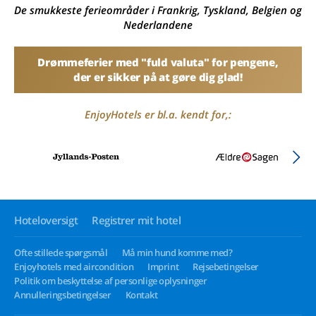
De smukkeste ferieområder i Frankrig, Tyskland, Belgien og
Nederlandene
Drømmeferier med "fuld valuta" for pengene,
der er sikker på at gøre dig glad!
EnjoyHotels er bl.a. kendt for,:
Hoteloversigt
Registrer mit hotel
Ofte stillede spørgsmål
Må min hund komme med?
Enjoyhotels med aircondition
Imprint
Rejsebetingelser
Politik om beskyttelse af personlige oplysninger
Annulleringsbetingelser
Kontakt