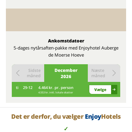
Ankomstdatoer
5-dages nytårsaften-pakke med Enjoyhotel Auberge
de Moerse Hoeve
December
Sidste
Næste
måned
måned
2026
ti
29-12
4.464 kr. pr. person
Vælge
4.553 kr. inkl. lokale skatter
Det er derfor, du vælger
Enjoy
Hotels
✓