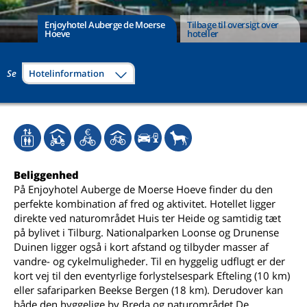
Enjoyhotel Auberge de Moerse
Tilbage til oversigt over
Hoeve
hoteller
Se
Hotelinformation
Beliggenhed
På Enjoyhotel Auberge de Moerse Hoeve finder du den
perfekte kombination af fred og aktivitet. Hotellet ligger
direkte ved naturområdet Huis ter Heide og samtidig tæt
på bylivet i Tilburg. Nationalparken Loonse og Drunense
Duinen ligger også i kort afstand og tilbyder masser af
vandre- og cykelmuligheder. Til en hyggelig udflugt er der
kort vej til den eventyrlige forlystelsespark Efteling (10 km)
eller safariparken Beekse Bergen (18 km). Derudover kan
både den hyggelige by Breda og naturområdet De