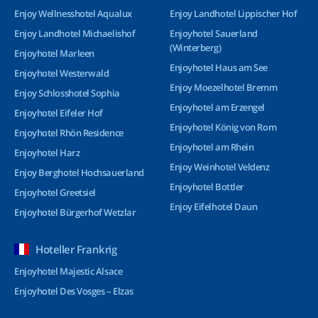
Enjoy Wellnesshotel Aqualux
Enjoy Landhotel Lippischer Hof
Enjoy Landhotel Michaelishof
Enjoyhotel Sauerland
(Winterberg)
Enjoyhotel Marleen
Enjoyhotel Haus am See
Enjoyhotel Westerwald
Enjoy Moezelhotel Bremm
Enjoy Schlosshotel Sophia
Enjoyhotel am Erzengel
Enjoyhotel Eifeler Hof
Enjoyhotel König von Rom
Enjoyhotel Rhön Residence
Enjoyhotel am Rhein
Enjoyhotel Harz
Enjoy Weinhotel Veldenz
Enjoy Berghotel Hochsauerland
Enjoyhotel Bottler
Enjoyhotel Greetsiel
Enjoy Eifelhotel Daun
Enjoyhotel Bürgerhof Wetzlar
Hoteller Frankrig
Enjoyhotel Majestic Alsace
Enjoyhotel Des Vosges – Elzas