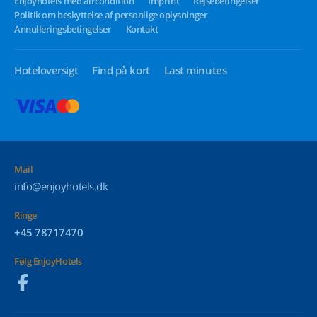
Enjoyhotels med aircondition
Imprint
Rejsebetingelser
Politik om beskyttelse af personlige oplysninger
Annulleringsbetingelser
Kontakt
Hoteloversigt
Find på kort
Last minutes
Mail
info@enjoyhotels.dk
Ringe
+45 78717470
Følg EnjoyHotels