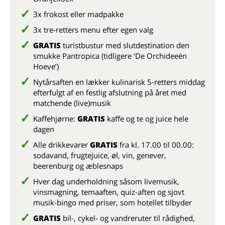
3x frokost eller madpakke
3x tre-retters menu efter egen valg
GRATIS
turistbustur med slutdestination den
smukke Pantropica (tidligere ‘De Orchideeën
Hoeve’)
Nytårsaften en lækker kulinarisk 5-retters middag
efterfulgt af en festlig afslutning på året med
matchende (live)musik
Kaffehjørne:
GRATIS
kaffe og te og juice hele
dagen
Alle drikkevarer
GRATIS
fra kl. 17.00 til 00.00:
sodavand, frugtejuice, øl, vin, genever,
beerenburg og æblesnaps
Hver dag underholdning såsom livemusik,
vinsmagning, temaaften, quiz-aften og sjovt
musik-bingo med priser, som hotellet tilbyder
GRATIS
bil-, cykel- og vandreruter til rådighed,