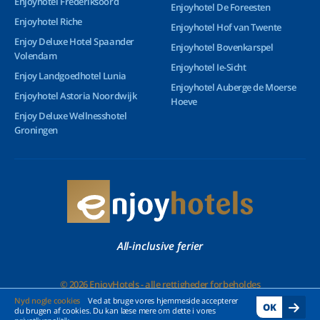
Enjoyhotel Frederiksoord
Enjoyhotel De Foreesten
Enjoyhotel Riche
Enjoyhotel Hof van Twente
Enjoy Deluxe Hotel Spaander
Enjoyhotel Bovenkarspel
Volendam
Enjoyhotel Ie-Sicht
Enjoy Landgoedhotel Lunia
Enjoyhotel Auberge de Moerse
Enjoyhotel Astoria Noordwijk
Hoeve
Enjoy Deluxe Wellnesshotel
Groningen
All-inclusive ferier
© 2026 EnjoyHotels - alle rettigheder forbeholdes
Nyd nogle cookies
Ved at bruge vores hjemmeside accepterer
OK
du brugen af cookies. Du kan læse mere om dette i vores