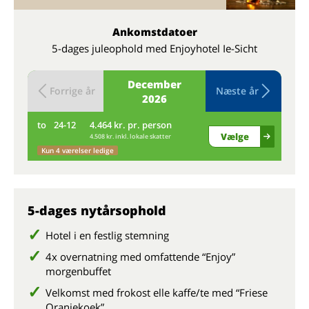
Ankomstdatoer
5-dages juleophold med Enjoyhotel Ie-Sicht
December
Forrige år
Næste år
2026
to
24-12
4.464 kr. pr. person
fr
Vælge
4.508 kr. inkl. lokale skatter
Kun 4 værelser ledige
5-dages nytårsophold
Hotel i en festlig stemning
4x overnatning med omfattende “Enjoy”
morgenbuffet
Velkomst med frokost elle kaffe/te med “Friese
Oranjekoek”