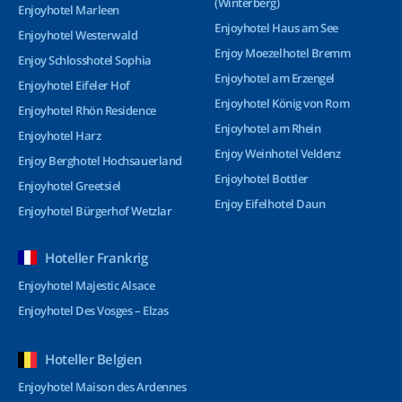
(Winterberg)
Enjoyhotel Marleen
Enjoyhotel Haus am See
Enjoyhotel Westerwald
Enjoy Moezelhotel Bremm
Enjoy Schlosshotel Sophia
Enjoyhotel am Erzengel
Enjoyhotel Eifeler Hof
Enjoyhotel König von Rom
Enjoyhotel Rhön Residence
Enjoyhotel am Rhein
Enjoyhotel Harz
Enjoy Weinhotel Veldenz
Enjoy Berghotel Hochsauerland
Enjoyhotel Bottler
Enjoyhotel Greetsiel
Enjoy Eifelhotel Daun
Enjoyhotel Bürgerhof Wetzlar
Hoteller Frankrig
Enjoyhotel Majestic Alsace
Enjoyhotel Des Vosges – Elzas
Hoteller Belgien
Enjoyhotel Maison des Ardennes