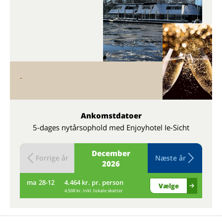
-
Ankomstdatoer
5-dages nytårsophold med Enjoyhotel Ie-Sicht
December
Forrige år
Næste år
2026
ma
28-12
4.464 kr. pr. person
ti
Vælge
4.508 kr. inkl. lokale skatter