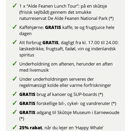
1 x “Alde Feanen Lunch Tour”: på en skûtsje
(frisisk sejlbåd) gennem det smukke
naturreservat De Alde Feanen National Park (*)
Kaffehjørne:
GRATIS
kaffe, te og frugtjuice hele
dagen
Alt forbrug
GRATIS
, dagligt fra kl. 17.00 til 24.00:
læskedrikke, frugtsaft, fadøl, vin og indenlandsk
spiritus
Underholdning om aftenen, herunder en aften
med livemusik
Under underholdningen serveres der
regelmæssigt kolde eller varme forfriskninger
GRATIS
brug af kanoer og SUP-boards (*)
GRATIS
forskellige bil-, cykel- og vandreruter (*)
GRATIS
adgang til Skûtsje Museum i Earnewoude
(*)
25% rabat
, når du lejer en ‘Happy Whale’