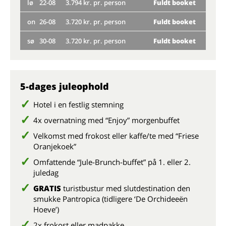
lø
22-08
3.794 kr. pr. person
Fuldt booket
ti
on
26-08
3.720 kr. pr. person
Fuldt booket
lø
sø
30-08
3.720 kr. pr. person
Fuldt booket
on
sø
5-dages juleophold
Hotel i en festlig stemning
4x overnatning med “Enjoy” morgenbuffet
Velkomst med frokost eller kaffe/te med “Friese
Oranjekoek”
Omfattende “Jule-Brunch-buffet” på 1. eller 2.
juledag
GRATIS
turistbustur med slutdestination den
smukke Pantropica (tidligere ‘De Orchideeën
Hoeve’)
2x frokost eller madpakke