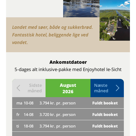
Landet med søer, både og sukkerbrød.
Fantastisk hotel, beliggende lige ved
vandet.
Ankomstdatoer
5-dages alt inklusive-pakke med Enjoyhotel Ie-Sicht
August
Sidste
Næste
måned
måned
2026
ma
10-08
3.794 kr. pr. person
Fuldt booket
to
fr
14-08
3.720 kr. pr. person
Fuldt booket
ma
ti
18-08
3.794 kr. pr. person
Fuldt booket
fr