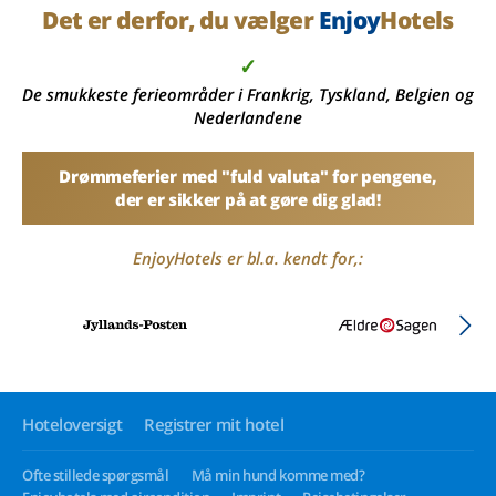
Det er derfor, du vælger
Enjoy
Hotels
✓
De smukkeste ferieområder i Frankrig, Tyskland, Belgien og
Nederlandene
Drømmeferier med "fuld valuta" for pengene,
der er sikker på at gøre dig glad!
EnjoyHotels er bl.a. kendt for,:
Hoteloversigt
Registrer mit hotel
Ofte stillede spørgsmål
Må min hund komme med?