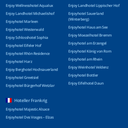
Enjoy Wellnesshotel Aqualux
Enjoy Landhotel Lippischer Hof
Enjoy Landhotel Michaelishof
Enjoyhotel Sauerland
(Winterberg)
Enjoyhotel Marleen
Enjoyhotel Haus am See
Enjoyhotel Westerwald
Enjoy Moezelhotel Bremm
Enjoy Schlosshotel Sophia
Enjoyhotel am Erzengel
Enjoyhotel Eifeler Hof
Enjoyhotel König von Rom
Enjoyhotel Rhön Residence
Enjoyhotel am Rhein
Enjoyhotel Harz
Enjoy Weinhotel Veldenz
Enjoy Berghotel Hochsauerland
Enjoyhotel Bottler
Enjoyhotel Greetsiel
Enjoy Eifelhotel Daun
Enjoyhotel Bürgerhof Wetzlar
Hoteller Frankrig
Enjoyhotel Majestic Alsace
Enjoyhotel Des Vosges – Elzas