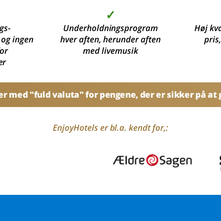
✓
gs-
Underholdningsprogram
Høj kva
 og ingen
hver aften, herunder aften
pris
for
med livemusik
er
 med "fuld valuta" for pengene, der er sikker på at g
EnjoyHotels er bl.a. kendt for,: