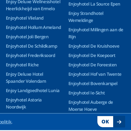
Enjoy Deluxe Wellnesshotel
Enjoyhotel La Source Epen
Heerlickheijd van Ermelo
Enjoy Strandhotel
Enjoyhotel Vlieland
Wemeldinge
Enjoyhotel Hollum Ameland
Enjoyhotel Millingen aan de
Enjoyhotel Joli Bergen
Rijn
Enjoyhotel De Schildkamp
Enjoyhotel De Kruishoeve
Enjoyhotel Frederiksoord
Enjoyhotel De Koepoort
Enjoyhotel Riche
Enjoyhotel De Foreesten
Enjoy Deluxe Hotel
Enjoyhotel Hof van Twente
Spaander Volendam
Enjoyhotel Bovenkarspel
Enjoy Landgoedhotel Lunia
Enjoyhotel Ie-Sicht
Enjoyhotel Astoria
Enjoyhotel Auberge de
Noordwijk
Moerse Hoeve
Enjoy Deluxe Wellnesshotel
OK
politik
.
Groningen