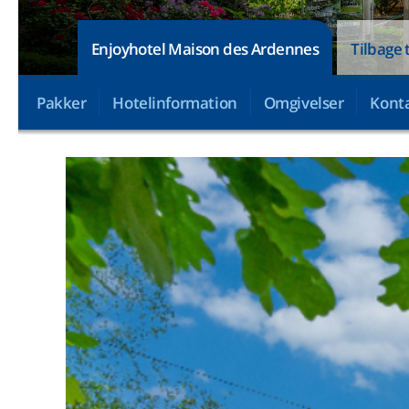
Enjoyhotel Maison des Ardennes
Tilbage t
Pakker
Hotelinformation
Omgivelser
Konta