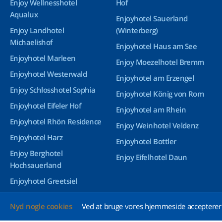
Enjoy Wellnesshotel
Hof
Aqualux
Enjoyhotel Sauerland
Enjoy Landhotel
(Winterberg)
Michaelishof
Enjoyhotel Haus am See
Enjoyhotel Marleen
Enjoy Moezelhotel Bremm
Enjoyhotel Westerwald
Enjoyhotel am Erzengel
Enjoy Schlosshotel Sophia
Enjoyhotel König von Rom
Enjoyhotel Eifeler Hof
Enjoyhotel am Rhein
Enjoyhotel Rhön Residence
Enjoy Weinhotel Veldenz
Enjoyhotel Harz
Enjoyhotel Bottler
Enjoy Berghotel
Enjoy Eifelhotel Daun
Hochsauerland
Enjoyhotel Greetsiel
Enjoyhotel Bürgerhof
Nyd nogle cookies
Ved at bruge vores hjemmeside accepterer 
Wetzlar