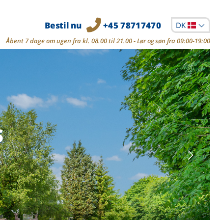
Bestil nu
+45 78717470
DK
Åbent 7 dage om ugen fra kl. 08.00 til 21.00 - Lør og søn fra 09:00-19:00
s
s
s
s