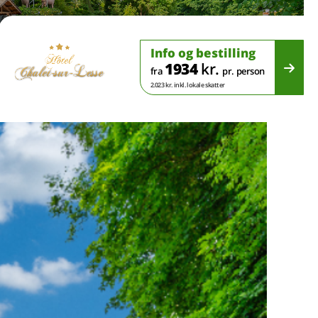
Info og bestilling
1934
kr.
fra
pr. person
2.023 kr. inkl. lokale skatter