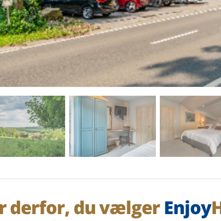
r derfor, du vælger
Enjoy
H