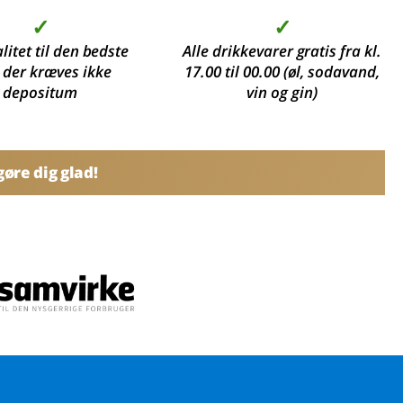
✓
✓
litet til den bedste
Alle drikkevarer gratis fra kl.
, der kræves ikke
17.00 til 00.00 (øl, sodavand,
depositum
vin og gin)
øre dig glad!