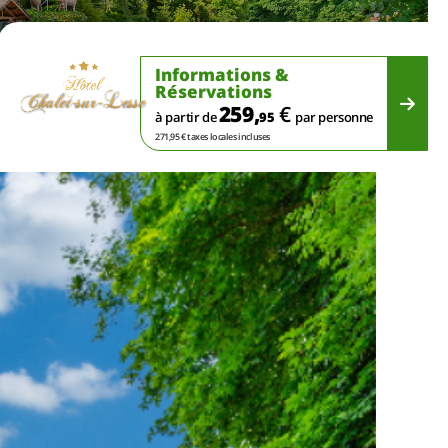
Informations &
Réservations
259,
€
à partir de
95
par personne
271,95 € taxes locales incluses