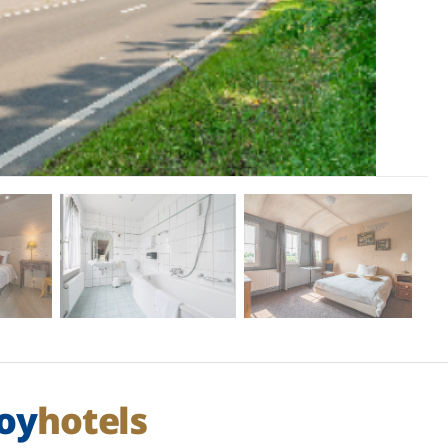
oy
hotels