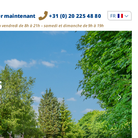
er maintenant
+31 (0) 20 225 48 80
FR
u vendredi de 8h à 21h – samedi et dimanche de 9h à 19h
s
s
s
s