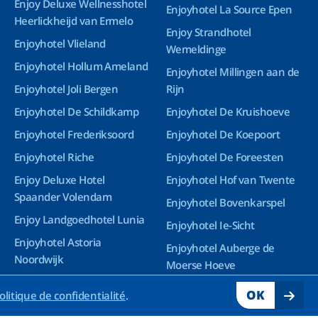
Enjoy Deluxe Wellnesshotel
Enjoyhotel La Source Epen
Heerlickheijd van Ermelo
Enjoy Strandhotel
Enjoyhotel Vlieland
Wemeldinge
Enjoyhotel Hollum Ameland
Enjoyhotel Millingen aan de
Enjoyhotel Joli Bergen
Rijn
Enjoyhotel De Schildkamp
Enjoyhotel De Kruishoeve
Enjoyhotel Frederiksoord
Enjoyhotel De Koepoort
Enjoyhotel Riche
Enjoyhotel De Foreesten
Enjoy Deluxe Hotel
Enjoyhotel Hof van Twente
Spaander Volendam
Enjoyhotel Bovenkarspel
Enjoy Landgoedhotel Lunia
Enjoyhotel Ie-Sicht
Enjoyhotel Astoria
Enjoyhotel Auberge de
Noordwijk
Moerse Hoeve
Enjoy Deluxe Wellnesshotel
OK
olitique de confidentialité
.
Groningen