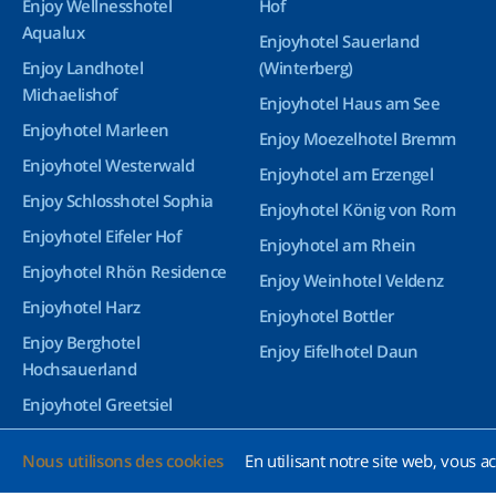
Enjoy Wellnesshotel
Hof
Aqualux
Enjoyhotel Sauerland
Enjoy Landhotel
(Winterberg)
Michaelishof
Enjoyhotel Haus am See
Enjoyhotel Marleen
Enjoy Moezelhotel Bremm
Enjoyhotel Westerwald
Enjoyhotel am Erzengel
Enjoy Schlosshotel Sophia
Enjoyhotel König von Rom
Enjoyhotel Eifeler Hof
Enjoyhotel am Rhein
Enjoyhotel Rhön Residence
Enjoy Weinhotel Veldenz
Enjoyhotel Harz
Enjoyhotel Bottler
Enjoy Berghotel
Enjoy Eifelhotel Daun
Hochsauerland
Enjoyhotel Greetsiel
Enjoyhotel Bürgerhof
Nous utilisons des cookies
En utilisant notre site web, vous ac
Wetzlar