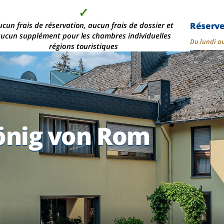
✓
✓
✓
✓
Réserv
s de 2 000 chambres d'hôtel modernes, dans les plus
ucun frais de réservation, aucun frais de dossier et
Aucun acompte n'est
La qualité au
ucun supplément pour les chambres individuelles
meilleur prix
demandé
belles
Du lundi a
régions touristiques
önig von Rom
önig von Rom
önig von Rom