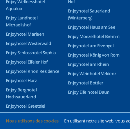
Enjoy Wellnesshotel
Hof
Aqualux
Enjoyhotel Sauerland
Enjoy Landhotel
(Winterberg)
Michaelishof
Enjoyhotel Haus am See
Enjoyhotel Marleen
Enjoy Moezelhotel Bremm
Enjoyhotel Westerwald
Enjoyhotel am Erzengel
Enjoy Schlosshotel Sophia
Enjoyhotel König von Rom
Enjoyhotel Eifeler Hof
Enjoyhotel am Rhein
Enjoyhotel Rhön Residence
Enjoy Weinhotel Veldenz
Enjoyhotel Harz
Enjoyhotel Bottler
Enjoy Berghotel
Enjoy Eifelhotel Daun
Hochsauerland
Enjoyhotel Greetsiel
Enjoyhotel Bürgerhof
Nous utilisons des cookies
En utilisant notre site web, vous ac
Wetzlar