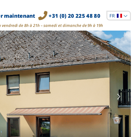
er maintenant
+31 (0) 20 225 48 80
FR
u vendredi de 8h à 21h – samedi et dimanche de 9h à 19h