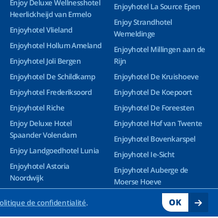
Enjoy Deluxe Wellnesshotel
Enjoyhotel La Source Epen
Heerlickheijd van Ermelo
Enjoy Strandhotel
Enjoyhotel Vlieland
Wemeldinge
Enjoyhotel Hollum Ameland
Enjoyhotel Millingen aan de
Enjoyhotel Joli Bergen
Rijn
Enjoyhotel De Schildkamp
Enjoyhotel De Kruishoeve
Enjoyhotel Frederiksoord
Enjoyhotel De Koepoort
Enjoyhotel Riche
Enjoyhotel De Foreesten
Enjoy Deluxe Hotel
Enjoyhotel Hof van Twente
Spaander Volendam
Enjoyhotel Bovenkarspel
Enjoy Landgoedhotel Lunia
Enjoyhotel Ie-Sicht
Enjoyhotel Astoria
Enjoyhotel Auberge de
Noordwijk
Moerse Hoeve
Enjoy Deluxe Wellnesshotel
OK
olitique de confidentialité
.
Groningen