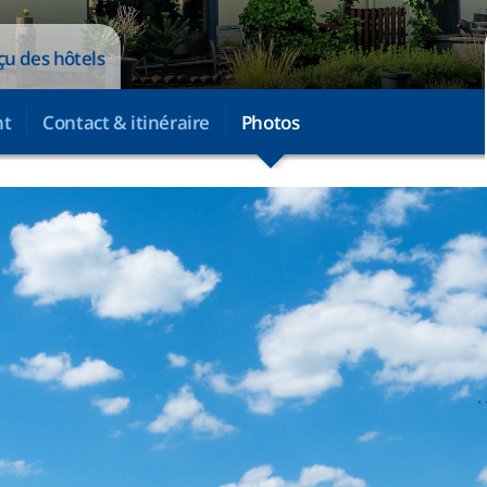
çu des hôtels
nt
Contact & itinéraire
Photos