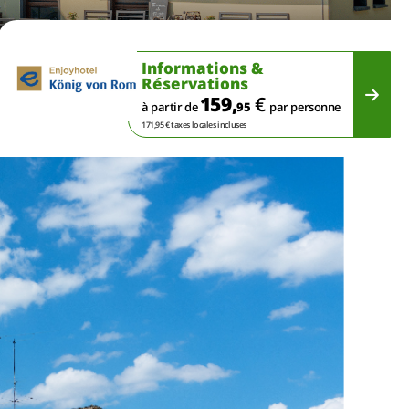
Informations &
Réservations
159,
€
à partir de
95
par personne
171,95 € taxes locales incluses