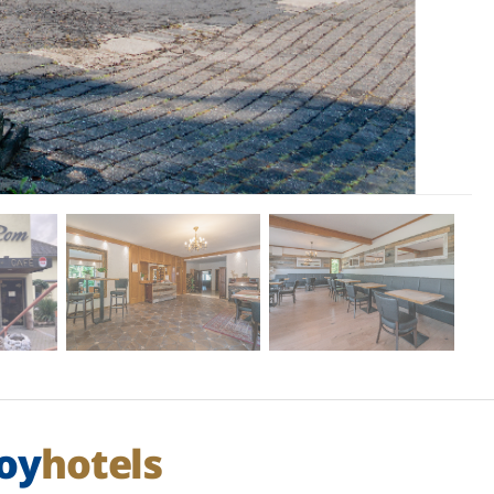
oy
hotels