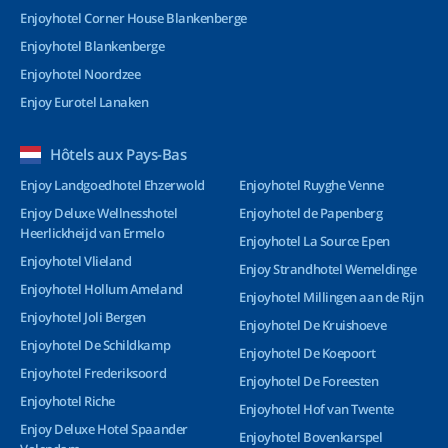
Enjoyhotel Corner House Blankenberge
Enjoyhotel Blankenberge
Enjoyhotel Noordzee
Enjoy Eurotel Lanaken
Hôtels aux Pays-Bas
Enjoy Landgoedhotel Ehzerwold
Enjoyhotel Ruyghe Venne
Enjoy Deluxe Wellnesshotel
Enjoyhotel de Papenberg
Heerlickheijd van Ermelo
Enjoyhotel La Source Epen
Enjoyhotel Vlieland
Enjoy Strandhotel Wemeldinge
Enjoyhotel Hollum Ameland
Enjoyhotel Millingen aan de Rijn
Enjoyhotel Joli Bergen
Enjoyhotel De Kruishoeve
Enjoyhotel De Schildkamp
Enjoyhotel De Koepoort
Enjoyhotel Frederiksoord
Enjoyhotel De Foreesten
Enjoyhotel Riche
Enjoyhotel Hof van Twente
Enjoy Deluxe Hotel Spaander
Enjoyhotel Bovenkarspel