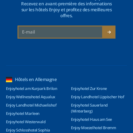
Recevez en avant-première des informations
sur les hôtels Enjoy et profitez des meilleures
offres.
Hôtels en Allemagne
Enjoyhotel am Kurpark Brilon
Enjoyhotel Zur Krone
Enjoy Wellnesshotel Aqualux
Enjoy Landhotel Lippischer Hof
Enjoy Landhotel Michaelishof
Enjoyhotel Sauerland
(Winterberg)
Enjoyhotel Marleen
Enjoyhotel Haus am See
Enjoyhotel Westerwald
Enjoy Moezelhotel Bremm
Enjoy Schlosshotel Sophia