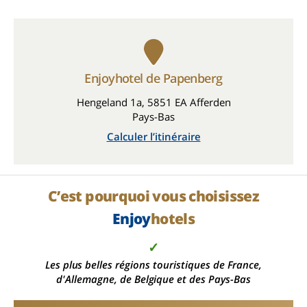
Enjoyhotel de Papenberg
Hengeland 1a, 5851 EA Afferden
Pays-Bas
Calculer l’itinéraire
C’est pourquoi vous choisissez
Enjoy
hotels
✓
Les plus belles régions touristiques de France,
d'Allemagne, de Belgique et des Pays-Bas