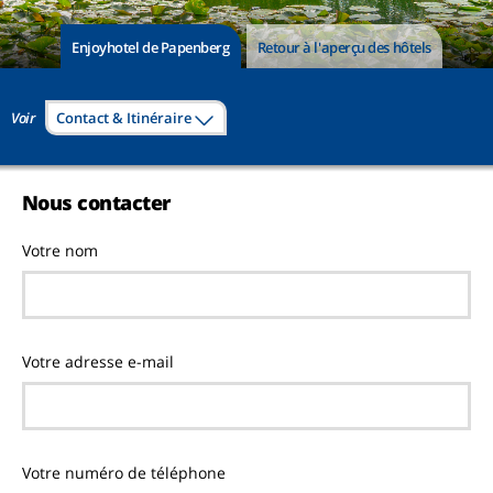
Enjoyhotel de Papenberg
Retour à l'aperçu des hôtels
Voir
Contact & Itinéraire
Nous contacter
Votre nom
Votre adresse e-mail
Votre numéro de téléphone