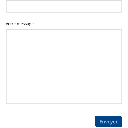
Votre message
Envoyer