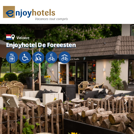
Vacances tout compris
Veluwe
Veluwe
Veluwe
Veluwe
Veluwe
Enjoyhotel De Foreesten
Enjoyhotel De Foreesten
Enjoyhotel De Foreesten
Enjoyhotel De Foreesten
Enjoyhotel De Foreesten