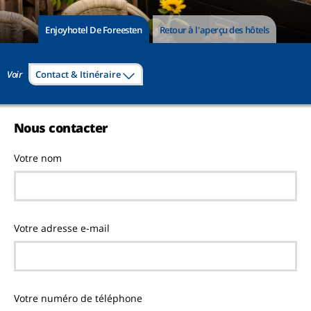
Enjoyhotel De Foreesten
Retour à l'aperçu des hôtels
Voir
Contact & Itinéraire
Nous contacter
Votre nom
Votre adresse e-mail
Votre numéro de téléphone