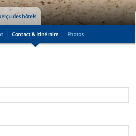
perçu des hôtels
nt
Contact & itinéraire
Photos