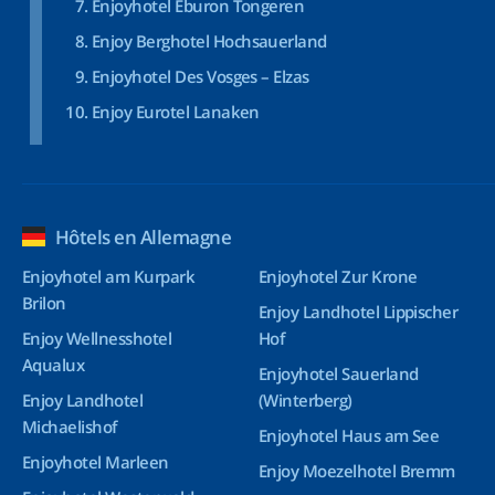
Enjoyhotel Eburon Tongeren
Enjoy Berghotel Hochsauerland
Enjoyhotel Des Vosges – Elzas
Enjoy Eurotel Lanaken
Hôtels en Allemagne
Enjoyhotel am Kurpark
Enjoyhotel Zur Krone
Brilon
Enjoy Landhotel Lippischer
Enjoy Wellnesshotel
Hof
Aqualux
Enjoyhotel Sauerland
Enjoy Landhotel
(Winterberg)
Michaelishof
Enjoyhotel Haus am See
Enjoyhotel Marleen
Enjoy Moezelhotel Bremm