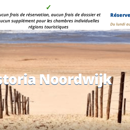
✓
✓
✓
✓
Réserv
s de 2 000 chambres d'hôtel modernes, dans les plus
ucun frais de réservation, aucun frais de dossier et
Aucun acompte n'est
La qualité au
ucun supplément pour les chambres individuelles
meilleur prix
demandé
belles
Du lundi a
régions touristiques
storia Noordwijk
storia Noordwijk
storia Noordwijk
storia Noordwijk