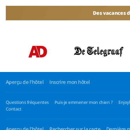
Des vacances d
Aperçu de l'hôtel
Inscrire mon hôtel
Questions fréquentes
Puis-je emmener mon chien ?
Enjoy
Contact
Aperçu de l'hôtel
Rechercher sur la carte
Dernière 