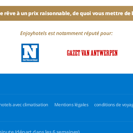
e rêve à un prix raisonnable, de quoi vous mettre de
Enjoyhotels est notamment réputé pour:
hotels avec climatisation
Mentions légales
conditions de voya
minute
(départ dans les 6 semaines)