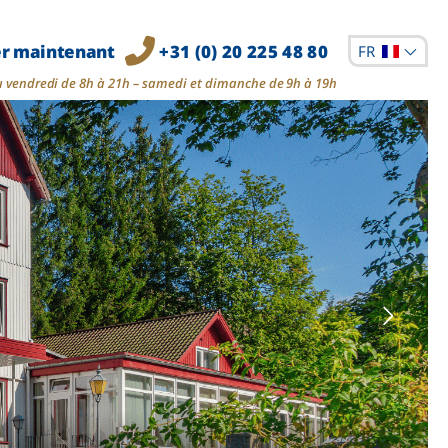
er maintenant
+31 (0) 20 225 48 80
FR
u vendredi de 8h à 21h – samedi et dimanche de 9h à 19h