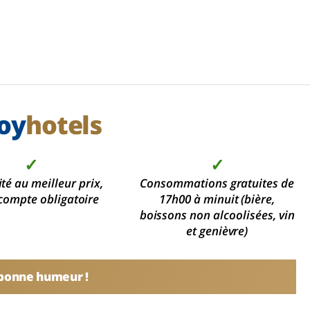
oy
hotels
✓
✓
ité au meilleur prix,
Consommations gratuites de
compte obligatoire
17h00 à minuit (bière,
boissons non alcoolisées, vin
et genièvre)
 bonne humeur !