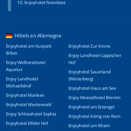
Enjoyhotel Noordzee
Hôtels en Allemagne
Enjoyhotel am Kurpark
Enjoyhotel Zur Krone
Brilon
Enjoy Landhotel Lippischer
Enjoy Wellnesshotel
Hof
Aqualux
Enjoyhotel Sauerland
Enjoy Landhotel
(Winterberg)
Michaelishof
Enjoyhotel Haus am See
Enjoyhotel Marleen
Enjoy Moezelhotel Bremm
Enjoyhotel Westerwald
Enjoyhotel am Erzengel
Enjoy Schlosshotel Sophia
Enjoyhotel König von Rom
Enjoyhotel Eifeler Hof
Enjoyhotel am Rhein