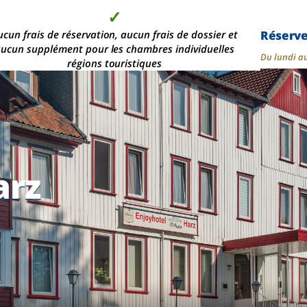
✓
✓
✓
✓
Réserv
s de 2 000 chambres d'hôtel modernes, dans les plus
ucun frais de réservation, aucun frais de dossier et
Aucun acompte n'est
La qualité au
ucun supplément pour les chambres individuelles
meilleur prix
demandé
belles
Du lundi a
régions touristiques
arz
arz
arz