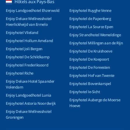
Hôtels aux Pays-Bas
Enjoy Landgoedhotel Ehzerwold
Enjoyhotel Ruyghe Venne
Enjoy Deluxe Wellnesshotel
Enjoyhotel de Papenberg
Heerlickheijd van Ermelo
Enjoyhotel La Source Epen
Enjoyhotel Vlieland
Enjoy Strandhotel Wemeldinge
Enjoyhotel Hollum Ameland
Enjoyhotel Millingen aan de Rijn
Enjoyhotel Joli Bergen
Enjoyhotel De Kruishoeve
Enjoyhotel De Schildkamp
Enjoyhotel De Koepoort
Enjoyhotel Frederiksoord
Enjoyhotel De Foreesten
Enjoyhotel Riche
Enjoyhotel Hof van Twente
Enjoy Deluxe Hotel Spaander
Enjoyhotel Bovenkarspel
Volendam
Enjoyhotel Ie-Sicht
Enjoy Landgoedhotel Lunia
Enjoyhotel Auberge de Moerse
Enjoyhotel Astoria Noordwijk
Hoeve
Enjoy Deluxe Wellnesshotel
Groningen