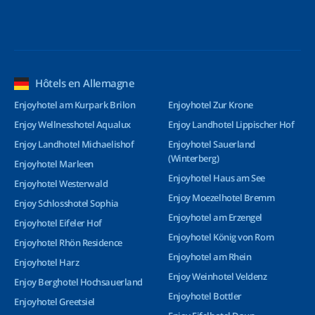
Hôtels en Allemagne
Enjoyhotel am Kurpark Brilon
Enjoyhotel Zur Krone
Enjoy Wellnesshotel Aqualux
Enjoy Landhotel Lippischer Hof
Enjoy Landhotel Michaelishof
Enjoyhotel Sauerland
(Winterberg)
Enjoyhotel Marleen
Enjoyhotel Haus am See
Enjoyhotel Westerwald
Enjoy Moezelhotel Bremm
Enjoy Schlosshotel Sophia
Enjoyhotel am Erzengel
Enjoyhotel Eifeler Hof
Enjoyhotel König von Rom
Enjoyhotel Rhön Residence
Enjoyhotel am Rhein
Enjoyhotel Harz
Enjoy Weinhotel Veldenz
Enjoy Berghotel Hochsauerland
Enjoyhotel Bottler
Enjoyhotel Greetsiel