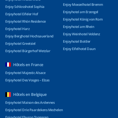
Enjoy Moezelhotel Bremm
Enjoy Schlosshotel Sophia
Enjoyhotel am Erzengel
Enjoyhotel Eifeler Hof
Enjoyhotel König von Rom
Enjoyhotel Rhön Residence
Enjoyhotel am Rhein
Enjoyhotel Harz
Enjoy Weinhotel Veldenz
Enjoy Berghotel Hochsauerland
Enjoyhotel Bottler
Enjoyhotel Greetsiel
Enjoy Eifelhotel Daun
Enjoyhotel Bürgerhof Wetzlar
Hôtels en France
Enjoyhotel Majestic Alsace
Enjoyhotel Des Vosges – Elzas
Hôtels en Belgique
Enjoyhotel Maison des Ardennes
Enjoyhotel Drie Paardekens Mechelen
Enjoyhotel Eburon Tongeren