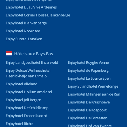
Enjoyhotel L’Eau Vive Ardennes
Enjoyhotel Corner House Blankenberge
Enjoyhotel Blankenberge
Enjoyhotel Noordzee
Enjoy Eurotel Lanaken
Hôtels aux Pays-Bas
Enjoy Landgoedhotel Ehzerwold
Enjoyhotel Ruyghe Venne
Enjoy Deluxe Wellnesshotel
Enjoyhotel de Papenberg
Heerlickheijd van Ermelo
Enjoyhotel La Source Epen
Enjoyhotel Vlieland
Enjoy Strandhotel Wemeldinge
Enjoyhotel Hollum Ameland
Enjoyhotel Millingen aan de Rijn
Enjoyhotel Joli Bergen
Enjoyhotel De Kruishoeve
Enjoyhotel De Schildkamp
Enjoyhotel De Koepoort
Enjoyhotel Frederiksoord
Enjoyhotel De Foreesten
Enjoyhotel Riche
Enjoyhotel Hof van Twente