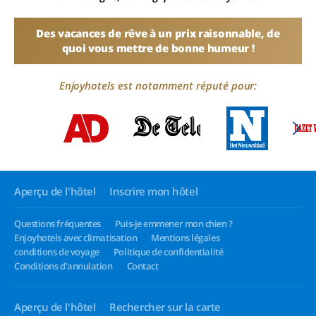
Des vacances de rêve à un prix raisonnable, de
quoi vous mettre de bonne humeur !
Enjoyhotels est notamment réputé pour:
Aperçu de l'hôtel
Inscrire mon hôtel
Questions fréquentes
Puis-je emmener mon chien ?
Enjoyhotels avec climatisation
Mentions légales
conditions de voyage
Politique de confidentialité
Conditions d'annulation
Contact
Aperçu de l'hôtel
Rechercher sur la carte