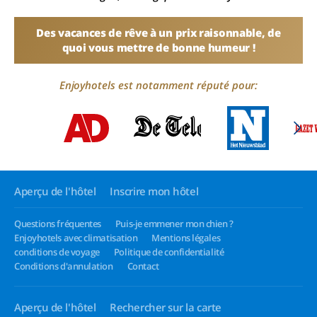
Des vacances de rêve à un prix raisonnable, de
quoi vous mettre de bonne humeur !
Enjoyhotels est notamment réputé pour:
Aperçu de l'hôtel
Inscrire mon hôtel
Questions fréquentes
Puis-je emmener mon chien ?
Enjoyhotels avec climatisation
Mentions légales
conditions de voyage
Politique de confidentialité
Conditions d'annulation
Contact
Aperçu de l'hôtel
Rechercher sur la carte