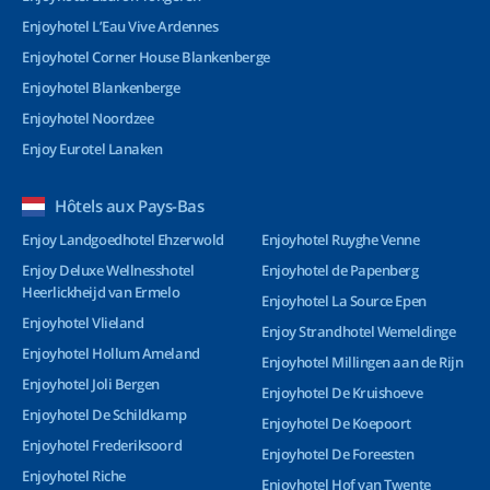
Enjoyhotel L’Eau Vive Ardennes
Enjoyhotel Corner House Blankenberge
Enjoyhotel Blankenberge
Enjoyhotel Noordzee
Enjoy Eurotel Lanaken
Hôtels aux Pays-Bas
Enjoy Landgoedhotel Ehzerwold
Enjoyhotel Ruyghe Venne
Enjoy Deluxe Wellnesshotel
Enjoyhotel de Papenberg
Heerlickheijd van Ermelo
Enjoyhotel La Source Epen
Enjoyhotel Vlieland
Enjoy Strandhotel Wemeldinge
Enjoyhotel Hollum Ameland
Enjoyhotel Millingen aan de Rijn
Enjoyhotel Joli Bergen
Enjoyhotel De Kruishoeve
Enjoyhotel De Schildkamp
Enjoyhotel De Koepoort
Enjoyhotel Frederiksoord
Enjoyhotel De Foreesten
Enjoyhotel Riche
Enjoyhotel Hof van Twente