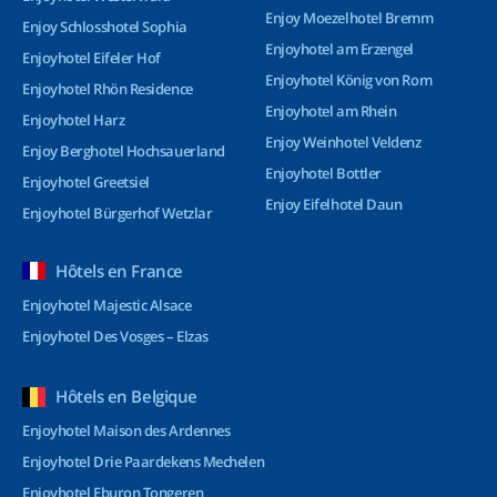
Enjoy Moezelhotel Bremm
Enjoy Schlosshotel Sophia
Enjoyhotel am Erzengel
Enjoyhotel Eifeler Hof
Enjoyhotel König von Rom
Enjoyhotel Rhön Residence
Enjoyhotel am Rhein
Enjoyhotel Harz
Enjoy Weinhotel Veldenz
Enjoy Berghotel Hochsauerland
Enjoyhotel Bottler
Enjoyhotel Greetsiel
Enjoy Eifelhotel Daun
Enjoyhotel Bürgerhof Wetzlar
Hôtels en France
Enjoyhotel Majestic Alsace
Enjoyhotel Des Vosges – Elzas
Hôtels en Belgique
Enjoyhotel Maison des Ardennes
Enjoyhotel Drie Paardekens Mechelen
Enjoyhotel Eburon Tongeren