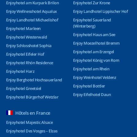
Enjoyhotel am Kurpark Brilon
Enjoyhotel Zur Krone
Enjoy Wellnesshotel Aqualux
Enjoy Landhotel Lippischer Hof
Enjoy Landhotel Michaelishof
Enjoyhotel Sauerland
(Winterberg)
Enjoyhotel Marleen
Enjoyhotel Haus am See
Enjoyhotel Westerwald
Enjoy Moezelhotel Bremm
Enjoy Schlosshotel Sophia
Enjoyhotel am Erzengel
Enjoyhotel Eifeler Hof
Enjoyhotel König von Rom
Enjoyhotel Rhön Residence
Enjoyhotel am Rhein
Enjoyhotel Harz
Enjoy Weinhotel Veldenz
Enjoy Berghotel Hochsauerland
Enjoyhotel Bottler
Enjoyhotel Greetsiel
Enjoy Eifelhotel Daun
Enjoyhotel Bürgerhof Wetzlar
Hôtels en France
Enjoyhotel Majestic Alsace
Enjoyhotel Des Vosges – Elzas