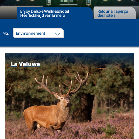
Enjoy Deluxe Wellnesshotel
Retour à l'aperçu
Heerlickheijd van Ermelo
des hôtels
Voir
Environnement
La Veluwe