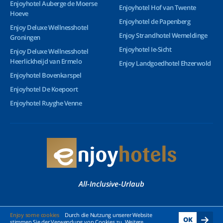
Enjoyhotel Auberge de Moerse
Enjoyhotel Hof van Twente
Hoeve
Enjoyhotel de Papenberg
Enjoy Deluxe Wellnesshotel
Enjoy Strandhotel Wemeldinge
Groningen
Enjoyhotel Ie-Sicht
Enjoy Deluxe Wellnesshotel
Heerlickheijd van Ermelo
Enjoy Landgoedhotel Ehzerwold
Enjoyhotel Bovenkarspel
Enjoyhotel De Koepoort
Enjoyhotel Ruyghe Venne
All-Inclusive-Urlaub
© 2026 Enjoyhotels - Alle Rechte vorbehalten
Enjoy some cookies
Durch die Nutzung unserer Website
OK
stimmen Sie der Verwendung von Cookies zu. Weitere