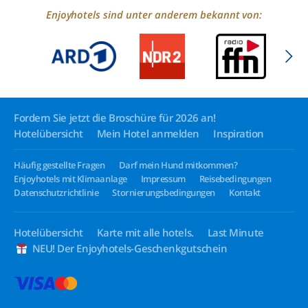
Enjoyhotels sind unter anderem bekannt von:
Fordern Sie jetzt die Broschüre für 2026 an!
Hotelübersicht
Mein Hotel anmelden
Inspiration
Häufig gestellte Fragen
Darf mein Hund mitkommen?
Enjoyhotels mit Klimaanlage
Impressum
Reisebedingungen
Datenschutzrichtlinie
Stornierungsbedingungen
Kontakt
Hotelübersicht
Karte mit alle hotels.
Last Minute
NEU! Der Enjoyhotels-Geschenkgutschein