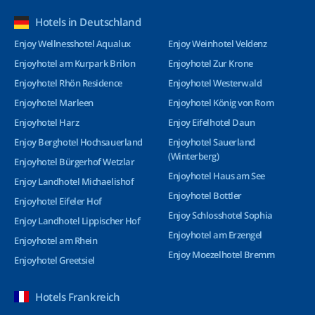
Hotels in Deutschland
Enjoy Wellnesshotel Aqualux
Enjoy Weinhotel Veldenz
Enjoyhotel am Kurpark Brilon
Enjoyhotel Zur Krone
Enjoyhotel Rhön Residence
Enjoyhotel Westerwald
Enjoyhotel Marleen
Enjoyhotel König von Rom
Enjoyhotel Harz
Enjoy Eifelhotel Daun
Enjoy Berghotel Hochsauerland
Enjoyhotel Sauerland
(Winterberg)
Enjoyhotel Bürgerhof Wetzlar
Enjoyhotel Haus am See
Enjoy Landhotel Michaelishof
Enjoyhotel Bottler
Enjoyhotel Eifeler Hof
Enjoy Schlosshotel Sophia
Enjoy Landhotel Lippischer Hof
Enjoyhotel am Erzengel
Enjoyhotel am Rhein
Enjoy Moezelhotel Bremm
Enjoyhotel Greetsiel
Hotels Frankreich