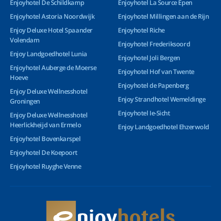
Enjoyhotel De Schildkamp
Enjoyhotel La Source Epen
Enjoyhotel Astoria Noordwijk
Enjoyhotel Millingen aan de Rijn
Enjoy Deluxe Hotel Spaander
Enjoyhotel Riche
Volendam
Enjoyhotel Frederiksoord
Enjoy Landgoedhotel Lunia
Enjoyhotel Joli Bergen
Enjoyhotel Auberge de Moerse
Enjoyhotel Hof van Twente
Hoeve
Enjoyhotel de Papenberg
Enjoy Deluxe Wellnesshotel
Enjoy Strandhotel Wemeldinge
Groningen
Enjoyhotel Ie-Sicht
Enjoy Deluxe Wellnesshotel
Heerlickheijd van Ermelo
Enjoy Landgoedhotel Ehzerwold
Enjoyhotel Bovenkarspel
Enjoyhotel De Koepoort
Enjoyhotel Ruyghe Venne