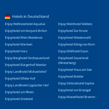
Hotels in Deutschland
Enjoy Wellnesshotel Aqualux
Enjoy Weinhotel Veldenz
Enjoyhotel am Kurpark Brilon
Enjoyhotel Zur Krone
Enjoyhotel Rhön Residence
Enjoyhotel Westerwald
Enjoyhotel Marleen
Enjoyhotel König von Rom
Enjoyhotel Harz
Enjoy Eifelhotel Daun
Enjoy Berghotel Hochsauerland
Enjoyhotel Sauerland
(Winterberg)
Enjoyhotel Bürgerhof Wetzlar
Enjoyhotel Haus am See
Enjoy Landhotel Michaelishof
Enjoyhotel Bottler
Enjoyhotel Eifeler Hof
Enjoy Schlosshotel Sophia
Enjoy Landhotel Lippischer Hof
Enjoyhotel am Erzengel
Enjoyhotel am Rhein
Enjoy Moezelhotel Bremm
Enjoyhotel Greetsiel