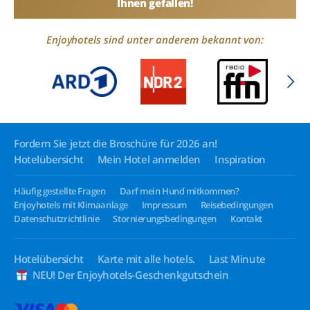
Ihnen gefallen!
Enjoyhotels sind unter anderem bekannt von:
Fordern Sie jetzt die Broschüre für 2026 an!
Hotelübersicht
Mein Hotel anmelden
Inspiration
Häufig gestellte Fragen
Darf mein Hund mitkommen?
Enjoyhotels mit Klimaanlage
Impressum
Reisebedingungen
Datenschutzrichtlinie
Stornierungsbedingungen
Kontakt
Hotelübersicht
Karte mit alle hotels.
Last Minute
NEU! Der Enjoyhotels-Geschenkgutschein