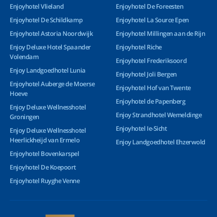
Enjoyhotel Vlieland
Enjoyhotel De Foreesten
Enjoyhotel De Schildkamp
Enjoyhotel La Source Epen
Enjoyhotel Astoria Noordwijk
Enjoyhotel Millingen aan de Rijn
Enjoy Deluxe Hotel Spaander
Enjoyhotel Riche
Volendam
Enjoyhotel Frederiksoord
Enjoy Landgoedhotel Lunia
Enjoyhotel Joli Bergen
Enjoyhotel Auberge de Moerse
Enjoyhotel Hof van Twente
Hoeve
Enjoyhotel de Papenberg
Enjoy Deluxe Wellnesshotel
Enjoy Strandhotel Wemeldinge
Groningen
Enjoyhotel Ie-Sicht
Enjoy Deluxe Wellnesshotel
Heerlickheijd van Ermelo
Enjoy Landgoedhotel Ehzerwold
Enjoyhotel Bovenkarspel
Enjoyhotel De Koepoort
Enjoyhotel Ruyghe Venne